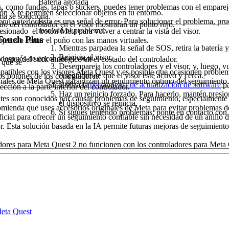
Batería agotada
es, como fundas, tapas o stickers, puedes tener problemas con el empare
tón X
te permiten seleccionar objetos en tu entorno.
ma se soluciona.
Esta es una señal de error. Para solucionar el problema, pru
enú anteriores.
ado del controlador en el visor mostrarán un punto rojo.
resolvió el problema:
resionado
el
botón Meta
para volver a centrar la vista del visor.
Touch Plus
jetos o cerrar el puño con las manos virtuales.
Mientras parpadea la señal de SOS, retira la batería y
Reinicia el visor.
 después de encender el visor.
 cerca del stick analógico en el costado del controlador.
 que se
Desempareja los controladores y el visor, y, luego, 
patibles con los visores Meta Quest y es posible que ocasionen problem
Asegúrate de que el visor esté activo y cerca.
os botones de los controladores.
inales de Meta Quest garantizan un rendimiento óptimo del seguimiento.
Utiliza la
herramienta de actualización de software
pa
cción a la parte inferior del controlador.
Haz un reinicio forzado. Para hacerlo, mantén presi
antes son conocidos por causar problemas de seguimiento, especialmente
el dispositivo se reinicia.
omienda que uses accesorios originales de Meta para evitar problemas d
Si sigues teniendo problemas, ponte en contacto con 
icial para ofrecer un seguimiento confiable sin necesidad de un anillo d
or. Esta solución basada en la IA permite futuras mejoras de seguimient
adores para Meta Quest 2 no funcionen con los controladores para Meta 
Meta Quest