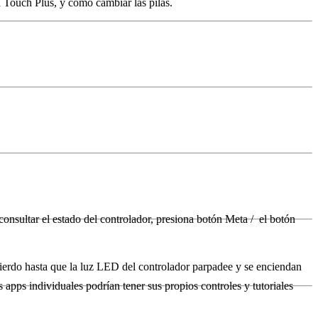
 Touch Plus, y cómo cambiar las pilas.
onsultar el estado del controlador, presiona
botón Meta
/
el
botón
ierdo hasta que la luz LED del controlador parpadee y se enciendan
apps individuales podrían tener sus propios controles y tutoriales