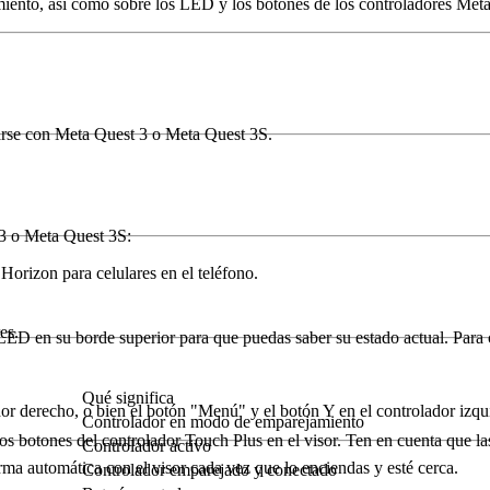
iento, así como sobre los LED y los botones de los controladores Meta
arse con Meta Quest 3 o Meta Quest 3S.
 3 o Meta Quest 3S:
Horizon para celulares en el teléfono.
es.
D en su borde superior para que puedas saber su estado actual. Para c
Qué significa
dor derecho, o bien
el botón "Menú"
y
el botón Y
en el controlador izqu
Controlador en modo de emparejamiento
 botones del controlador Touch Plus en el visor. Ten en cuenta que las 
Controlador activo
ma automática con el visor cada vez que lo enciendas y esté cerca.
Controlador emparejado y conectado