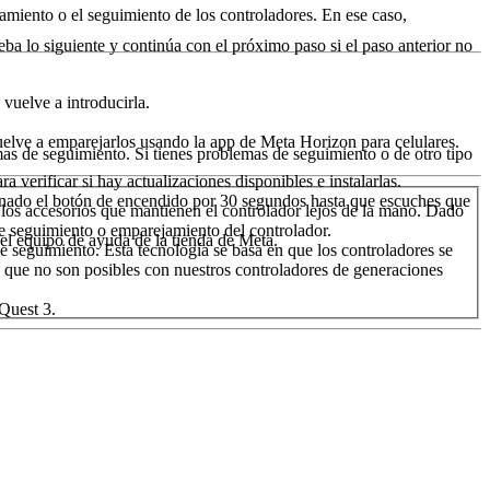
jamiento o el seguimiento de los controladores. En ese caso,
eba lo siguiente y continúa con el próximo paso si el paso anterior no
 vuelve a introducirla.
vuelve a emparejarlos usando la app de Meta Horizon para celulares.
as de seguimiento. Si tienes problemas de seguimiento o de otro tipo
ra verificar si hay actualizaciones disponibles e instalarlas.
onado el botón de encendido por 30 segundos hasta que escuches que
 los accesorios que mantienen el controlador lejos de la mano. Dado
e seguimiento o emparejamiento del controlador.
el equipo de ayuda de la tienda de Meta.
e seguimiento. Esta tecnología se basa en que los controladores se
o que no son posibles con nuestros controladores de generaciones
Quest 3.