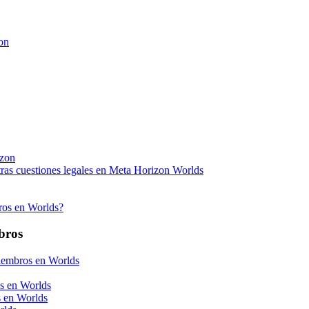
zon
izon
otras cuestiones legales en Meta Horizon Worlds
ros en Worlds?
bros
iembros en Worlds
s en Worlds
s en Worlds