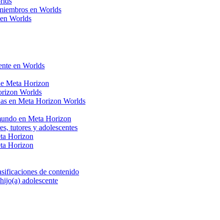
rlds
a miembros en Worlds
 en Worlds
cente en Worlds
 de Meta Horizon
orizon Worlds
onas en Meta Horizon Worlds
 mundo en Meta Horizon
s, tutores y adolescentes
eta Horizon
eta Horizon
asificaciones de contenido
 hijo(a) adolescente