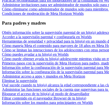
Prácticas recomendadas para los moderadores de la comunidad en Wo
Administrar invitaciones para ser administrador de mundos solo par
Cómo eliminarse como administrador de mundos solo para miembros
Condiciones de moderación de Meta Horizon Worlds
Para padres y madres
Obtén información sobre la supervisión parental de un hijo(a) adoles
Acceder a la supervisión parental y configurarla en Worlds
Herramientas de seguridad y privacidad para tu hijo(a) en un mundo
Cómo maneja Meta el contenido para mayores de 18 años en Meta H
Cómo se limitan las interacciones de los adolescentes con otras pers
Cómo puedes ayudar a tu hijo(a) en Worlds
Cómo puede obtener ayuda tu hijo(a) adolescente mientras visita un
Primeros pasos con la supervisión de Meta Horizon para padres, madre
Información sobre la configuración de la supervisión parental para M
Información sobre la configuración de la supervisión parental para M
Administrar acceso a apps y mundos en Meta Horizon
Eliminar la supervisión
Qué sucede cuando tu hijo(a) alcanza la edad correspondiente a las cl
Administrar las funciones sociales de la cuenta que supervisas para tu
Bloquear el acceso de tu hijo(a) al modo de desarrollador
Filtrar contenido en el navegador Browser de tu hijo(a)
Información sobre los mundos para principiantes en Worlds