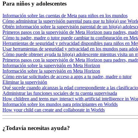
Para niños y adolescentes
Información sobre las cuentas de Meta para niños en los mundos
Cómo administrar la supervisión parental para que tu hijo(a) use Worl
Obtén información sobre la supervisión parental de un hijo(a) adoles
Primeros pasos con la supervisión de Meta Horizon para padres, madre
Cómo tu padre, madre o tutor puede cambiar tu configuración en Me
Herramientas de seguridad y privacidad disponibles para niños en M
Usar herramientas de seguridad y privacidad en los mundos para adol
Cómo puede obtener ayuda tu hijo(a) adolescente mientras visita un
Primeros pasos con la supervisión de Meta Horizon para padres, madre
Información sobre la supervisión en Meta Horizon
Información sobre la supervisión en Meta Horizon
Cómo enviar solicitudes de acceso a apps a tu padre, madre o tutor
Eliminar la supervisión
Qué sucede cuando alcanzas la edad correspondiente a las clasificaci
Administrar las funciones sociales de tu cuenta supervisada
How children and teens may interact with artificial intelligence in Wo
Información sobre los mundos para principiantes en Worlds
How your child can create and collaborate in Worlds
¿Todavía necesitas ayuda?