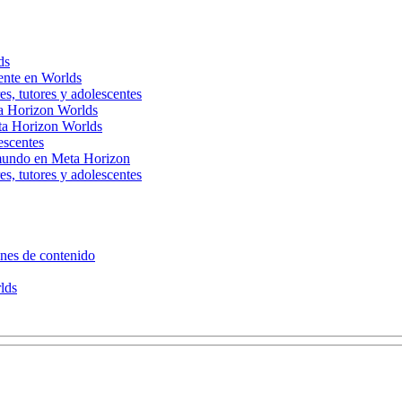
ds
cente en Worlds
s, tutores y adolescentes
ta Horizon Worlds
eta Horizon Worlds
escentes
 mundo en Meta Horizon
s, tutores y adolescentes
ones de contenido
rlds