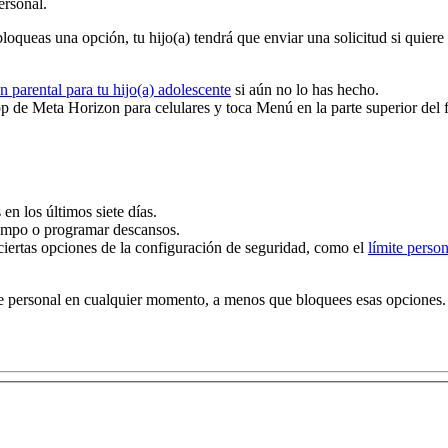
ersonal.
 bloqueas una opción, tu hijo(a) tendrá que enviar una solicitud si quier
n parental para tu hijo(a) adolescente
si aún no lo has hecho.
app de Meta Horizon para celulares y toca
Menú
en la parte superior del
en los últimos siete días.
iempo o programar descansos.
ciertas opciones de la configuración de seguridad, como el
límite person
te personal en cualquier momento, a menos que bloquees esas opciones. Si