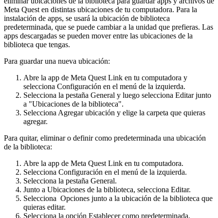
eliminar ubicaciones de la biblioteca para guardar apps y archivos de
Meta Quest en distintas ubicaciones de tu computadora. Para la
instalación de apps, se usará la ubicación de biblioteca
predeterminada, que se puede cambiar a la unidad que prefieras. Las
apps descargadas se pueden mover entre las ubicaciones de la
biblioteca que tengas.
Para guardar una nueva ubicación:
Abre la app de Meta Quest Link en tu computadora y
selecciona
Configuración
en el menú de la izquierda.
Selecciona la pestaña
General
y luego selecciona
Editar
junto
a "Ubicaciones de la biblioteca".
Selecciona
Agregar ubicación
y elige la carpeta que quieras
agregar.
Para quitar, eliminar o definir como predeterminada una ubicación
de la biblioteca:
Abre la app de Meta Quest Link en tu computadora.
Selecciona
Configuración
en el menú de la izquierda.
Selecciona la pestaña
General
.
Junto a
Ubicaciones de la biblioteca
, selecciona
Editar
.
Selecciona
Opciones
junto a la ubicación de la biblioteca que
quieras editar.
Selecciona la opción
Establecer como predeterminada
,