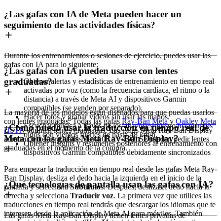
¿Las gafas con IA de Meta pueden hacer un
seguimiento de las actividades físicas?
Durante los entrenamientos o sesiones de ejercicio, puedes usar las
gafas con IA para lo siguiente:
¿Las gafas con IA pueden usarse con lentes
graduadas?
Obtener alertas y estadísticas de entrenamiento en tiempo real
activadas por voz (como la frecuencia cardíaca, el ritmo o la
distancia) a través de Meta AI y dispositivos Garmin
compatibles (se venden por separado).
La mayoría de los modelos están diseñados para que puedas usarlos
Hacer fotos y grabar vídeos sin usar las manos.
con lentes graduadas. Todas las gafas
Ray-Ban Meta
y
Oakley Meta
Escuchar música a través de los altavoces que no te tapan los
¿Cómo puedo usar la traducción en tiempo real de
HSTN
admiten lentes graduadas. Las gafas Meta Ray-Ban Display
oídos con vientos fuertes de hasta 48 km/h.
Meta con las gafas Meta Ray-Ban Display?
admiten lentes graduadas de -4.00 a +4.00. Se pueden pedir lentes
Obtener insights y resúmenes posteriores al entrenamiento con
graduadas en el momento de la compra.
dispositivos Garmin compatibles debidamente sincronizados
Para empezar la traducción en tiempo real desde las gafas Meta Ray-
Ban Display, desliza el dedo hacia la izquierda en el inicio de la
¿Qué tecnologías de pantalla usan las gafas con IA?
pantalla y selecciona
Subtítulos
. Después, desliza el dedo hacia la
derecha y selecciona
Traducir voz
. La primera vez que utilices las
traducciones en tiempo real tendrás que descargar los idiomas que te
interesen desde la aplicación de Meta AI para móviles. También
Las gafas Meta Ray-Ban Display tienen lentes privadas de