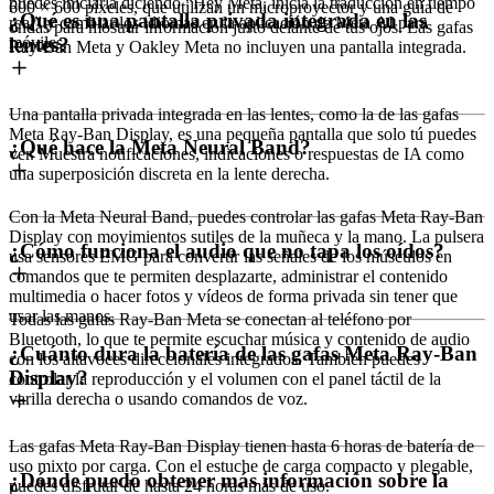
puedes iniciarla diciendo “Hey Meta, inicia la traducción en tiempo
600 × 600 píxeles, que utilizan un microproyector y una guía de
¿Qué es una pantalla privada integrada en las
real” y cambiar los idiomas en la aplicación de Meta AI para
ondas para mostrar información justo delante de tus ojos. Las gafas
lentes?
móviles.
Ray-Ban Meta y Oakley Meta no incluyen una pantalla integrada.
Una pantalla privada integrada en las lentes, como la de las gafas
Meta Ray-Ban Display, es una pequeña pantalla que solo tú puedes
¿Qué hace la Meta Neural Band?
ver. Muestra notificaciones, indicaciones o respuestas de IA como
una superposición discreta en la lente derecha.
Con la Meta Neural Band, puedes controlar las gafas Meta Ray-Ban
Display con movimientos sutiles de la muñeca y la mano. La pulsera
¿Cómo funciona el audio que no tapa los oídos?
usa sensores EMG para convertir las señales de los músculos en
comandos que te permiten desplazarte, administrar el contenido
multimedia o hacer fotos y vídeos de forma privada sin tener que
usar las manos.
Todas las gafas Ray-Ban Meta se conectan al teléfono por
Bluetooth, lo que te permite escuchar música y contenido de audio
¿Cuánto dura la batería de las gafas Meta Ray-Ban
con los altavoces direccionales integrados. También puedes
Display?
controlar la reproducción y el volumen con el panel táctil de la
varilla derecha o usando comandos de voz.
Las gafas Meta Ray-Ban Display tienen hasta 6 horas de batería de
uso mixto por carga. Con el estuche de carga compacto y plegable,
¿Dónde puedo obtener más información sobre la
puedes disfrutar de hasta 24 horas más de uso.