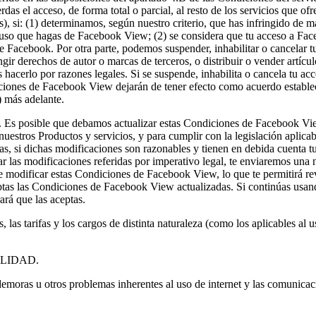
das el acceso, de forma total o parcial, al resto de los servicios que 
), si: (1) determinamos, según nuestro criterio, que has infringido de m
l uso que hagas de Facebook View; (2) se considera que tu acceso a Fac
 de Facebook. Por otra parte, podemos suspender, inhabilitar o cancelar
ngir derechos de autor o marcas de terceros, o distribuir o vender artíc
s hacerlo por razones legales. Si se suspende, inhabilita o cancela tu a
iciones de Facebook View dejarán de tener efecto como acuerdo establec
) más adelante.
.
Es posible que debamos actualizar estas Condiciones de Facebook View
nuestros Productos y servicios, y para cumplir con la legislación aplic
s, si dichas modificaciones son razonables y tienen en debida cuenta tu
r las modificaciones referidas por imperativo legal, te enviaremos una n
e modificar estas Condiciones de Facebook View, lo que te permitirá re
tas las Condiciones de Facebook View actualizadas. Si continúas usand
rá que las aceptas.
 las tarifas y los cargos de distinta naturaleza (como los aplicables al us
LIDAD.
moras u otros problemas inherentes al uso de internet y las comunicacion