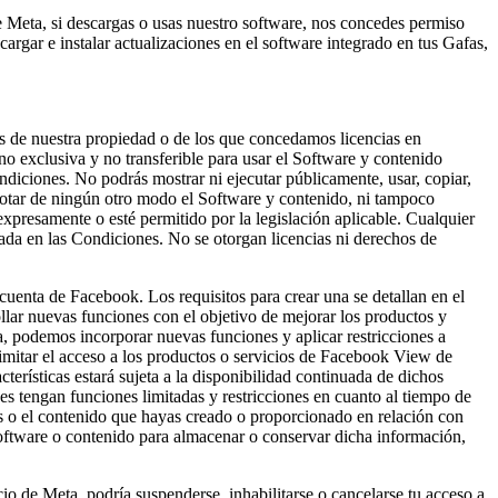
e Meta, si descargas o usas nuestro software, nos concedes permiso
cargar e instalar actualizaciones en el software integrado en tus Gafas,
les de nuestra propiedad o de los que concedamos licencias en
no exclusiva y no transferible para usar el Software y contenido
ndiciones. No podrás mostrar ni ejecutar públicamente, usar, copiar,
 explotar de ningún otro modo el Software y contenido, ni tampoco
 expresamente o esté permitido por la legislación aplicable. Cualquier
ada en las Condiciones. No se otorgan licencias ni derechos de
uenta de Facebook. Los requisitos para crear una se detallan en el
llar nuevas funciones con el objetivo de mejorar los productos y
a, podemos incorporar nuevas funciones y aplicar restricciones a
limitar el acceso a los productos o servicios de Facebook View de
cterísticas estará sujeta a la disponibilidad continuada de dichos
 tengan funciones limitadas y restricciones en cuanto al tiempo de
tos o el contenido que hayas creado o proporcionado en relación con
software o contenido para almacenar o conservar dicha información,
io de Meta, podría suspenderse, inhabilitarse o cancelarse tu acceso a