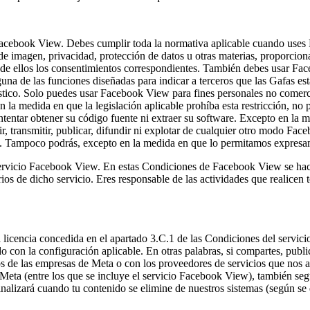
 Facebook View.
Debes cumplir toda la normativa aplicable cuando uses 
de imagen, privacidad, protección de datos u otras materias, proporcion
er de ellos los consentimientos correspondientes. También debes usar F
guna de las funciones diseñadas para indicar a terceros que las Gafas 
stico. Solo puedes usar Facebook View para fines personales no comerc
a medida en que la legislación aplicable prohíba esta restricción, no
 intentar obtener su código fuente ni extraer su software. Excepto en l
ferir, transmitir, publicar, difundir ni explotar de cualquier otro modo 
. Tampoco podrás, excepto en la medida en que lo permitamos expresam
servicio Facebook View.
En estas Condiciones de Facebook View se hace r
os de dicho servicio. Eres responsable de las actividades que realicen 
licencia concedida en el apartado 3.C.1 de las Condiciones del servic
o con la configuración aplicable. En otras palabras, si compartes, pu
os de las empresas de Meta o con los proveedores de servicios que nos 
Meta (entre los que se incluye el servicio Facebook View), también segú
lizará cuando tu contenido se elimine de nuestros sistemas (según se d