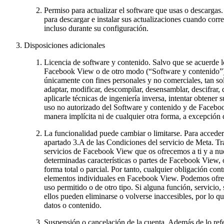
Permiso para actualizar el software que usas o descargas.
para descargar e instalar sus actualizaciones cuando corre
incluso durante su configuración.
Disposiciones adicionales
Licencia de software y contenido.
Salvo que se acuerde lo
Facebook View o de otro modo (
“Software y contenido”
únicamente con fines personales y no comerciales, tan so
adaptar, modificar, descompilar, desensamblar, descifrar, d
aplicarle técnicas de ingeniería inversa, intentar obtener
uso no autorizado del Software y contenido y de Facebook
manera implícita ni de cualquier otra forma, a excepción 
La funcionalidad puede cambiar o limitarse.
Para acceder 
apartado 3.A de las Condiciones del servicio de Meta. Tr
servicios de Facebook View que os ofrecemos a ti y a nue
determinadas características o partes de Facebook View, o
forma total o parcial. Por tanto, cualquier obligación cont
elementos individuales en Facebook View. Podemos ofrece
uso permitido o de otro tipo. Si alguna función, servicio
ellos pueden eliminarse o volverse inaccesibles, por lo 
datos o contenido.
Suspensión o cancelación de la cuenta.
Además de lo refe