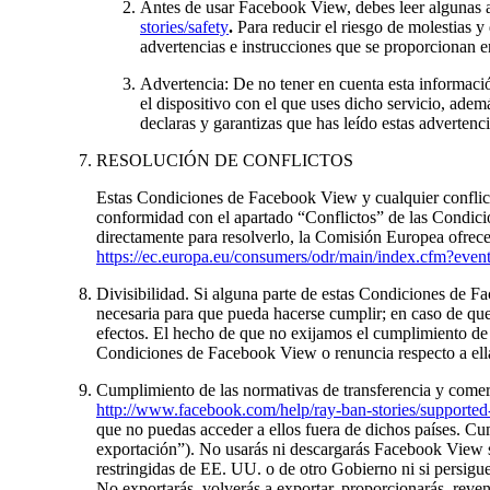
Antes de usar Facebook View, debes leer algunas a
stories/safety
.
Para reducir el riesgo de molestias y
advertencias e instrucciones que se proporcionan en
Advertencia: De no tener en cuenta esta informaci
el dispositivo con el que uses dicho servicio, adem
declaras y garantizas que has leído estas advertenc
RESOLUCIÓN DE CONFLICTOS
Estas Condiciones de Facebook View y cualquier conflicto
conformidad con el apartado “Conflictos” de las Condicio
directamente para resolverlo, la Comisión Europea ofrece 
https://ec.europa.eu/consumers/odr/main/index.cfm?e
Divisibilidad.
Si alguna parte de estas Condiciones de Fac
necesaria para que pueda hacerse cumplir; en caso de que 
efectos. El hecho de que no exijamos el cumplimiento de
Condiciones de Facebook View o renuncia respecto a ellas
Cumplimiento de las normativas de transferencia y comer
http://www.facebook.com/help/ray-ban-stories/supported
que no puedas acceder a ellos fuera de dichos países. Cu
exportación”). No usarás ni descargarás Facebook View si 
restringidas de EE. UU. o de otro Gobierno ni si persigu
No exportarás, volverás a exportar, proporcionarás, revend