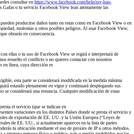
uedes consultar en
https://www.facebook.com/help/ray-ban-
tus Gafas o tu servicio Facebook View lean atentamente las
 y pueden producirse daños tanto en estas como en Facebook View o en
propiedad, molestias u otros posibles peligros. Al usar Facebook View,
y que obrarás en consecuencia.
con ellas o tu uso de Facebook View se regirá e interpretará de
s resuelto el conflicto o no quieres contactar con nosotros
s en línea, cuya dirección es
xigible, esta parte se considerará modificada en la medida mínima
 seguirá estando plenamente en vigor y continuará desplegando sus
o se considerará una renuncia. Cualquier modificación de estas
esta el servicio (que se indican en
senten variaciones en los distintos Países donde se presta el servicio y
ntroles de exportación de EE. UU. y la Unión Europea (“Leyes de
ales de EE. UU., si actualmente apareces en la lista de partes
nderás tu ubicación mediante el uso de proxies de IP u otros métodos.
) a ninguna persona física o jurídica, país o región prohibidos por las