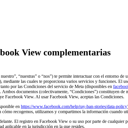
cebook View complementarias
 nuestro”, “nuestras”
o
“nos”
) te permite interactuar con el entorno de
), mediante las cuales te proporciona varios servicios y funciones. El u
e tanto por las Condiciones del servicio de Meta (disponibles en
faceboo
). Ambos documentos (colectivamente,
“Condiciones”
) constituyen de 
cluye Facebook View. Al usar Facebook View, aceptas las Condiciones.
sponible en
https://www.facebook.com/help/ray-ban-stories/data-policy
en cómo recogemos, utilizamos y compartimos la información cuando ut
lante. El registro en Facebook View o su uso por parte de cualquier p
d aplicable en la jurisdicción en la que resides.