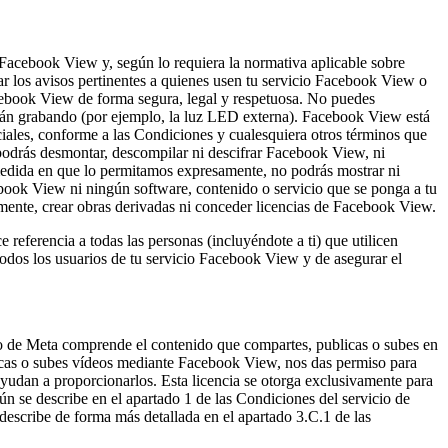
Facebook View y, según lo requiera la normativa aplicable sobre
ar los avisos pertinentes a quienes usen tu servicio Facebook View o
acebook View de forma segura, legal y respetuosa. No puedes
están grabando (por ejemplo, la luz LED externa). Facebook View está
iales, conforme a las Condiciones y cualesquiera otros términos que
 podrás desmontar, descompilar ni descifrar Facebook View, ni
a medida en que lo permitamos expresamente, no podrás mostrar ni
Facebook View ni ningún software, contenido o servicio que se ponga a tu
ente, crear obras derivadas ni conceder licencias de Facebook View.
eferencia a todas las personas (incluyéndote a ti) que utilicen
todos los usuarios de tu servicio Facebook View y de asegurar el
io de Meta comprende el contenido que compartes, publicas o subes en
blicas o subes vídeos mediante Facebook View, nos das permiso para
ayudan a proporcionarlos. Esta licencia se otorga exclusivamente para
n se describe en el apartado 1 de las Condiciones del servicio de
escribe de forma más detallada en el apartado 3.C.1 de las