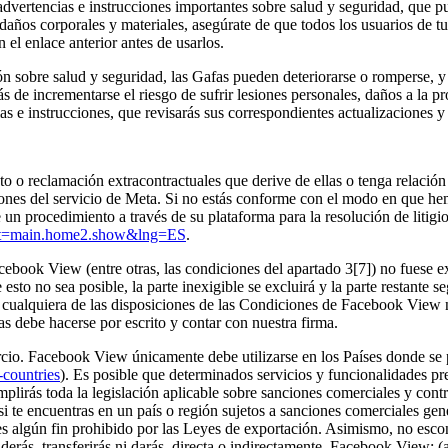
dvertencias e instrucciones importantes sobre salud y seguridad, que p
 daños corporales y materiales, asegúrate de que todos los usuarios de 
 el enlace anterior antes de usarlos.
ón sobre salud y seguridad, las Gafas pueden deteriorarse o romperse,
ás de incrementarse el riesgo de sufrir lesiones personales, daños a la 
ias e instrucciones, que revisarás sus correspondientes actualizaciones 
 o reclamación extracontractuales que derive de ellas o tenga relación 
nes del servicio de Meta. Si no estás conforme con el modo en que hemo
un procedimiento a través de su plataforma para la resolución de litigio
vent=main.home2.show&lng=ES
.
ebook View (entre otras, las condiciones del apartado 3[7]) no fuese e
esto no sea posible, la parte inexigible se excluirá y la parte restante
 cualquiera de las disposiciones de las Condiciones de Facebook View n
 debe hacerse por escrito y contar con nuestra firma.
cio.
Facebook View únicamente debe utilizarse en los Países donde se pr
-countries
). Es posible que determinados servicios y funcionalidades pre
mplirás toda la legislación aplicable sobre sanciones comerciales y co
te encuentras en un país o región sujetos a sanciones comerciales gener
es algún fin prohibido por las Leyes de exportación. Asimismo, no esco
erás, transferirás ni darás, directa o indirectamente, Facebook View: (a