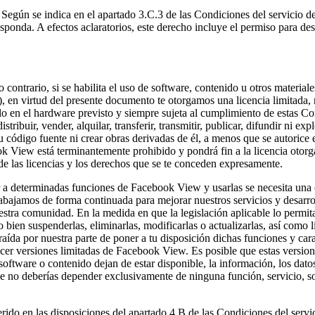
Según se indica en el apartado 3.C.3 de las Condiciones del servicio d
sponda. A efectos aclaratorios, este derecho incluye el permiso para des
 contrario, si se habilita el uso de software, contenido u otros materia
), en virtud del presente documento te otorgamos una licencia limitada, 
lo en el hardware previsto y siempre sujeta al cumplimiento de estas Co
istribuir, vender, alquilar, transferir, transmitir, publicar, difundir ni
 su código fuente ni crear obras derivadas de él, a menos que se autorice
 View está terminantemente prohibido y pondrá fin a la licencia otorg
de las licencias y los derechos que se te conceden expresamente.
a determinadas funciones de Facebook View y usarlas se necesita una c
abajamos de forma continuada para mejorar nuestros servicios y desarro
stra comunidad. En la medida en que la legislación aplicable lo permit
 bien suspenderlas, eliminarlas, modificarlas o actualizarlas, así como 
raída por nuestra parte de poner a tu disposición dichas funciones y cara
r versiones limitadas de Facebook View. Es posible que estas versiones
, software o contenido dejan de estar disponible, la información, los da
que no deberías depender exclusivamente de ninguna función, servicio, 
rido en las disposiciones del apartado 4.B de las Condiciones del servic