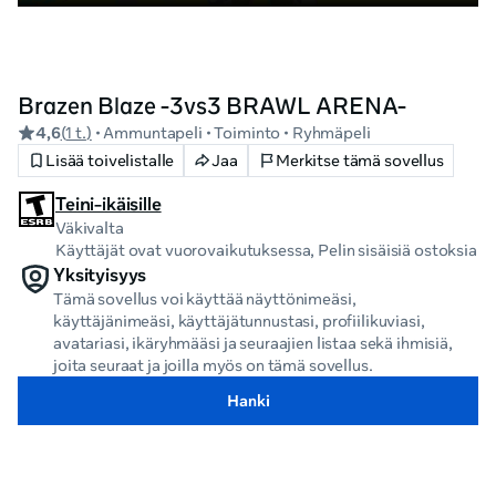
Brazen Blaze -3vs3 BRAWL ARENA-
4,6
(
1 t.
)
• Ammuntapeli
• Toiminto
• Ryhmäpeli
Lisää toivelistalle
Jaa
Merkitse tämä sovellus
Teini-ikäisille
Väkivalta
Käyttäjät ovat vuorovaikutuksessa, Pelin sisäisiä ostoksia
Yksityisyys
Tämä sovellus voi käyttää näyttönimeäsi,
käyttäjänimeäsi, käyttäjätunnustasi, profiilikuviasi,
avatariasi, ikäryhmääsi ja seuraajien listaa sekä ihmisiä,
joita seuraat ja joilla myös on tämä sovellus.
Hanki