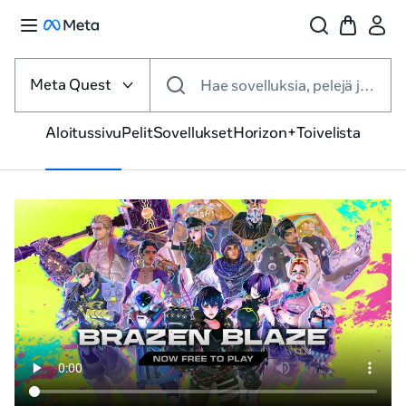
Valitse
VR-
Meta Quest
Hae sovelluksia, pelejä ja muuta
alusta
Aloitussivu
Pelit
Sovellukset
Horizon+
Toivelista