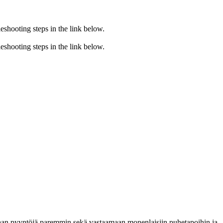
eshooting steps in the link below.
eshooting steps in the link below.
amaan pyyntöjä paremmin sekä vastaamaan monenlaisiin puhetapoihin ja