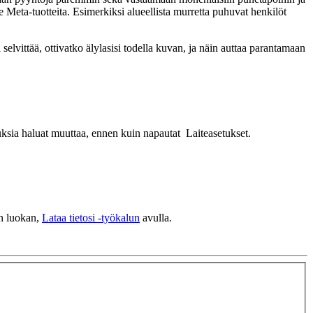
 Meta-tuotteita. Esimerkiksi alueellista murretta puhuvat henkilöt
elvittää, ottivatko älylasisi todella kuvan, ja näin auttaa parantamaan
etuksia haluat muuttaa, ennen kuin napautat
Laiteasetukset
.
sen luokan,
Lataa tietosi -työkalun
avulla.