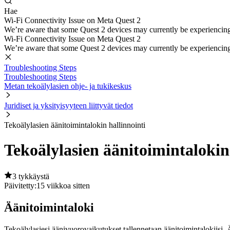
Hae
Wi-Fi Connectivity Issue on Meta Quest 2
We’re aware that some Quest 2 devices may currently be experiencing di
Wi-Fi Connectivity Issue on Meta Quest 2
We’re aware that some Quest 2 devices may currently be experiencing di
Troubleshooting Steps
Troubleshooting Steps
Metan tekoälylasien ohje- ja tukikeskus
Juridiset ja yksityisyyteen liittyvät tiedot
Tekoälylasien äänitoimintalokin hallinnointi
Tekoälylasien äänitoimintalokin
3 tykkäystä
Päivitetty:
15 viikkoa sitten
Äänitoimintaloki
Tekoälylasiesi äänivuorovaikutukset tallennetaan äänitoimintalokiis