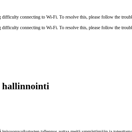
fficulty connecting to Wi-Fi. To resolve this, please follow the troubl
fficulty connecting to Wi-Fi. To resolve this, please follow the troubl
 hallinnointi
i. Äänivuorovaikutusten tallennus auttaa meitä ymmärtämään ja toteutt