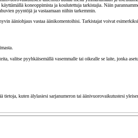
 käyttämällä koneoppimista ja koulutettuja tarkistajia. Näin parannamme
uhuvien pyyntöjä ja vastaamaan niihin tarkemmin.
yvin ääniohjaus vastaa äänikomentoihisi. Tarkistajat voivat esimerkiksi s
lmasta.
teita, valitse pyyhkäisemällä vasemmalle tai oikealle se laite, jonka as
tyviä tietoja, kuten älylasiesi sarjanumeron tai äänivuorovaikutustesi ylei