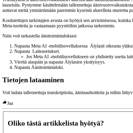
lauseisiin. Pystymme käsittelemään tallennettuja äänivuorovaikutuksia
auttavat meitä ymmärtämään paremmin kyseistä alueellista murretta p
Koulutettujen tarkistajien avusta on hyötyä sen arvioimisessa, kuinka h
Meta-tuotteita ja vastaamaan pyyntöihin jatkossa tarkemmin.
Näin voit tarkastella äänitoimintalokiasi
:
Napauta Meta AI -mobiilisovelluksessa
Älylasit
oikeasta yläku
Napauta
Laiteasetukset
.
Jos Meta AI -mobiilisovellukseen on yhdistetty useita lait
Vieritä alaspäin ja napauta
Älylasien yksityisyys
.
Napauta
Äänitoimintaloki
.
Tietojen lataaminen
Voit ladata tallennettuja transkriptioita, ääninauhoitteita ja niihin liit
Jaa
Oliko tästä artikkelista hyötyä?