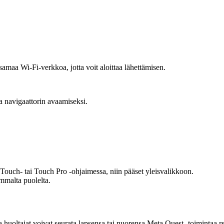
samaa Wi-Fi-verkkoa, jotta voit aloittaa lähettämisen.
a navigaattorin avaamiseksi.
Touch- tai Touch Pro -ohjaimessa, niin pääset yleisvalikkoon.
mmalta puolelta.
 huoltajat voivat seurata lapsensa tai nuorensa Meta Quest -toimintaa re