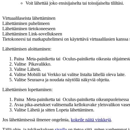
Voit lähettää joko ensisijaiselta tai toissijaiselta tililtäsi.
Virtuaalilaseista lähettäminen
Lähettäminen puhelimeen
Lähettäminen tietokoneeseen
Lähettäminen Link-sovellukseen
Tietokoneesi tai matkapuhelimesi on käytettävä virtuaalilasien kanssa 
Lähettämisen aloittaminen:
Paina
Meta-painiketta
tai
Oculus-painiketta
oikeasta ohjaimest
Valitse
Pikavalikko
.
Valitse
Lähetä
.
Valitse
Mobiili
tai
Verkko
tai valitse listalta lähellä oleva laite.
Valitse
Seuraava
ja noudata näytöllä näkyviä ohjeita.
Lähettämisen lopettaminen:
Paina
Meta-painiketta
tai
Oculus-painiketta
oikeanpuoleisessa 
Avaa
pika-asetukset
valitsemalla kellokuvake yleisvalikon vase
Valitse
Lähetä
ja sitten
Lopeta lähettäminen
.
Jos lähettämisessä ilmenee ongelmia,
kokeile näitä vinkkejä
.
Tällä ohje- ja tukikeskuksen
sivulla
on tietoa siitä, miten vanhemmat ja