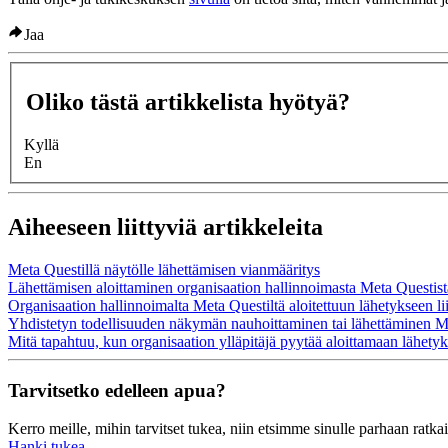
Jaa
Oliko tästä artikkelista hyötyä?
Kyllä
En
Aiheeseen liittyviä artikkeleita
Meta Questillä näytölle lähettämisen vianmääritys
Lähettämisen aloittaminen organisaation hallinnoimasta Meta Questist
Organisaation hallinnoimalta Meta Questiltä aloitettuun lähetykseen li
Yhdistetyn todellisuuden näkymän nauhoittaminen tai lähettäminen M
Mitä tapahtuu, kun organisaation ylläpitäjä pyytää aloittamaan lähety
Tarvitsetko edelleen apua?
Kerro meille, mihin tarvitset tukea, niin etsimme sinulle parhaan ratka
Hanki tukea