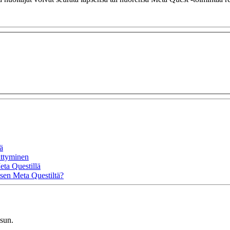
ä
ittyminen
eta Questillä
ksen Meta Questiltä?
isun.