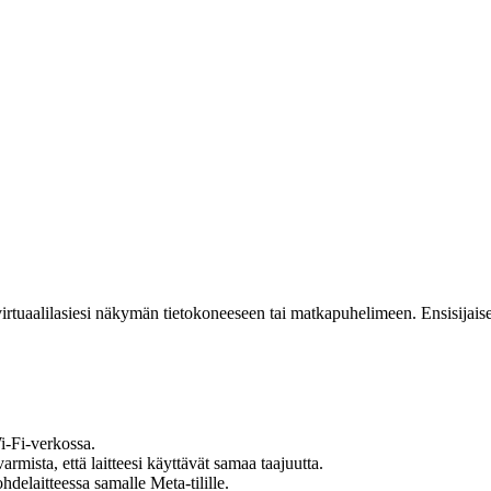
tuaalilasiesi näkymän tietokoneeseen tai matkapuhelimeen. Ensisijaiselta til
Wi-Fi-verkossa.
rmista, että laitteesi käyttävät samaa taajuutta.
ohdelaitteessa samalle Meta-tilille.