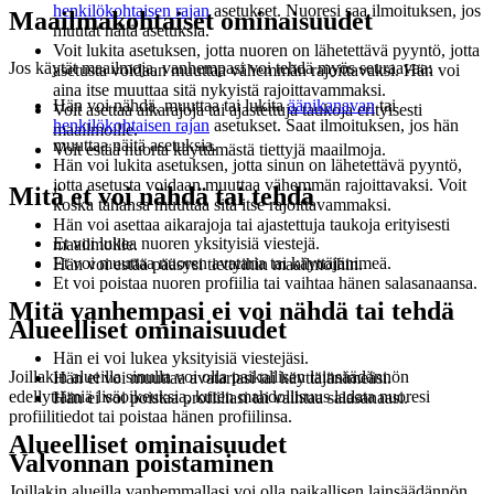
henkilökohtaisen rajan
asetukset. Nuoresi saa ilmoituksen, jos
Maailmakohtaiset ominaisuudet
muutat näitä asetuksia.
Voit lukita asetuksen, jotta nuoren on lähetettävä pyyntö, jotta
Jos käytät maailmoja, vanhempasi voi tehdä myös seuraavaa:
asetusta voidaan muuttaa vähemmän rajoittavaksi. Hän voi
aina itse muuttaa sitä nykyistä rajoittavammaksi.
Hän voi nähdä, muuttaa tai lukita
äänikanavan
tai
Voit asettaa aikarajoja tai ajastettuja taukoja erityisesti
henkilökohtaisen rajan
asetukset. Saat ilmoituksen, jos hän
maailmoille.
muuttaa näitä asetuksia.
Voit estää nuorta käyttämästä tiettyjä maailmoja.
Hän voi lukita asetuksen, jotta sinun on lähetettävä pyyntö,
jotta asetusta voidaan muuttaa vähemmän rajoittavaksi. Voit
Mitä et voi nähdä tai tehdä
koska tahansa muuttaa sitä itse rajoittavammaksi.
Hän voi asettaa aikarajoja tai ajastettuja taukoja erityisesti
Et voi lukea nuoren yksityisiä viestejä.
maailmoille.
Et voi muuttaa nuoren avataria tai käyttäjänimeä.
Hän voi estää pääsysi tiettyihin maailmoihin.
Et voi poistaa nuoren profiilia tai vaihtaa hänen salasanaansa.
Mitä vanhempasi ei voi nähdä tai tehdä
Alueelliset ominaisuudet
Hän ei voi lukea yksityisiä viestejäsi.
Joillakin alueilla sinulla voi olla paikallisen lainsäädännön
Hän ei voi muuttaa avatariasi tai käyttäjänimeäsi.
edellyttämiä lisäoikeuksia, kuten mahdollisuus ladata nuoresi
Hän ei voi poistaa profiiliasi tai vaihtaa salasanaasi.
profiilitiedot tai poistaa hänen profiilinsa.
Alueelliset ominaisuudet
Valvonnan poistaminen
Joillakin alueilla vanhemmallasi voi olla paikallisen lainsäädännön