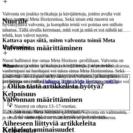
Valvonta on joukko työkaluja ja kävijätietoja, joiden avulla voit
tukea nuortasi Meta Horizonissa. Sekä sinun että nuoresi on
Nuorille
hyväksyttävä valvonta, ja kumpikin teistä voi poistaa sen milloin
tahansa. Tällä sivulla kerrotaan, mitä voit ja mitä et voi nähdä tai
tehdä, kun valvot nuorta.
Kattava opas siitä, miten valvonta toimii Meta
Horizonissa
Valvonnan määrittäminen
Nuori hallinnoi itse omaa Meta Horizon -profiiliaan. Valvonta on
Valvonta on joukko työkaluja ja kävijätietoja, joiden avulla
valinnaista, ja sinun tai nuoresi on määritettävä se perhekeskuksessa.
Jaa
vanhempasi tai huoltajasi voi tukea sinua Meta Horizonissa. Sekä
Lisätietoja 10–12-vuotiaiden lasten vanhempien hallinnoimista
sinun että vanhempasi on hyväksyttävä valvonta, ja kumpikin teistä
profiileista on sivulla
Hallinnoi lapsesi Meta Horizon -profiilia
.
voi poistaa sen milloin tahansa. Tällä sivulla kerrotaan, mitä hän voi
Oliko tästä artikkelista hyötyä?
ja ei voi nähdä tai tehdä valvoessaan sinua.
Kelpoisuus
Valvonnan määrittäminen
Kyllä
En
Nuoresi on oltava 13–17-vuotias.
Sinun on oltava vähintään 18-vuotias.
Hallinnoit omaa Meta Horizon -profiiliasi. Valvonta on valinnaista,
Sekä sinun että nuoren on hyväksyttävä valvonta.
ja sinun tai vanhempasi on määritettävä se perhekeskuksessa.
Aiheeseen liittyviä artikkeleita
Keskeiset ominaisuudet
Kelpoisuus