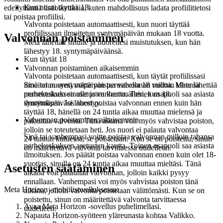
Kun nuori täyttää 18
edellyttämiä lisäoikeuksia, kuten mahdollisuus ladata profiilitietosi
tai poistaa profiilisi.
Valvonta poistetaan automaattisesti, kun nuori täyttää
profiilissaan ilmoitetun syntymäpäivän mukaan 18 vuotta.
Valvonnan poistaminen
Meta lähettää sinulle ja nuorellesi muistutuksen, kun hän
lähestyy 18. syntymäpäiväänsä.
Kun täytät 18
Valvonnan poistaminen aikaisemmin
Valvonta poistetaan automaattisesti, kun täytät profiilissasi
ilmoitetun syntymäpäivän perusteella 18 vuotta. Meta lähettää
Sinä tai nuoresi voitte poistaa valvonnan milloin tahansa
muistutuksen sinulle ja vanhemmallesi, kun 18.
perhekeskuksen asetusten kautta. Toinen osapuoli saa asiasta
syntymäpäiväsi lähestyy.
ilmoituksen. Jos nuori poistaa valvonnan ennen kuin hän
täyttää 18, hänellä on 24 tuntia aikaa muuttaa mielensä ja
Valvonnan poistaminen aikaisemmin
palauttaa valvonta. Tänä aikana voit myös vahvistaa poiston,
jolloin se toteutetaan heti. Jos nuori ei palauta valvontaa
Sinä tai vanhempasi voitte poistaa valvonnan milloin tahansa
24 tunnin kuluessa, se poistetaan. Kun se on poistettu, sinun
perhekeskuksen asetusten kautta. Toinen osapuoli saa asiasta
on määritettävä valvonta tarvittaessa uudelleen.
ilmoituksen. Jos päätät poistaa valvonnan ennen kuin olet 18-
vuotias, sinulla on 24 tuntia aikaa muuttaa mieltäsi. Tänä
Asetusten säätäminen
aikana voit palauttaa valvonnan, jolloin kaikki pysyy
ennallaan. Vanhempasi voi myös vahvistaa poiston tänä
Meta Horizon -mobiilisovelluksessa:
aikana, jolloin valvonta poistetaan välittömästi. Kun se on
poistettu, sinun on määritettävä valvonta tarvittaessa
Avaa Meta Horizon -sovellus puhelimellasi.
uudelleen.
Napauta Horizon-syötteen yläreunasta kohtaa
Valikko
.