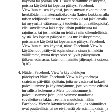
käytöstä tai poistaa sen. Lisäksi saatamme keskeyttää,
poistaa käytöstä tai lopettaa pääsysi Facebook
View’hun tai sen käyttösi, jos toistuvasti rikot muiden
henkilöiden immateriaalioikeuksia (kuten loukkaamalla
toisen tekijänoikeutta tai tavaramerkkiä tai jakelemalla
tai myymällä väärennettyjä tuotteita tai piraattikopioita),
ellei sovellettava laki tarjoa tähän poikkeusta tai
rajoitusta, tai jos meidän on tehtävä niin oikeudellisista
syistä. Jos lopetat pääsysi tai jos me keskeytämme,
poistamme käytöstä tai lopetamme pääsysi Facebook
View’hun tai sen käyttösi, nämä Facebook View’n
käyttöehdot päättyvät sopimuksena sinun ja meidän
välillämme, mutta tietyt osiot säilyvät päättymisen
jälkeen voimassa, kuten on mainittu jäljempänä osiossa
3(10).
Näiden Facebook View’n käyttöehtojen
päivitykset.
Näitä Facebook View’n käyttöehtoja
saatetaan päivittää ajoittain, jotta ne vastaavat tarkasti
palveluitamme ja käytäntöjämme, jotta voimme edistää
turvallista kokemusta Meta-tuotteissamme ja -
palveluissamme ja/tai jotta voimme noudattaa
sovellettavaa lakia. Teemme muutoksia näihin
Facebook View’n käyttöehtoihin vain, jos säännökset
ovat puutteellisia tai ne eivät enää ole asianmukaisia, ja