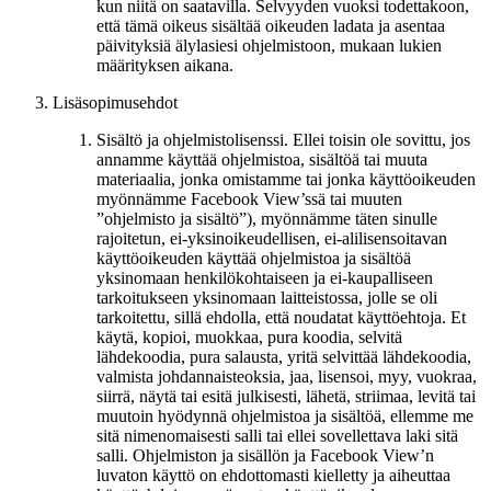
kun niitä on saatavilla. Selvyyden vuoksi todettakoon,
että tämä oikeus sisältää oikeuden ladata ja asentaa
päivityksiä älylasiesi ohjelmistoon, mukaan lukien
määrityksen aikana.
Lisäsopimusehdot
Sisältö ja ohjelmistolisenssi.
Ellei toisin ole sovittu, jos
annamme käyttää ohjelmistoa, sisältöä tai muuta
materiaalia, jonka omistamme tai jonka käyttöoikeuden
myönnämme Facebook View’ssä tai muuten
”ohjelmisto ja sisältö”
), myönnämme täten sinulle
rajoitetun, ei-yksinoikeudellisen, ei-alilisensoitavan
käyttöoikeuden käyttää ohjelmistoa ja sisältöä
yksinomaan henkilökohtaiseen ja ei-kaupalliseen
tarkoitukseen yksinomaan laitteistossa, jolle se oli
tarkoitettu, sillä ehdolla, että noudatat käyttöehtoja. Et
käytä, kopioi, muokkaa, pura koodia, selvitä
lähdekoodia, pura salausta, yritä selvittää lähdekoodia,
valmista johdannaisteoksia, jaa, lisensoi, myy, vuokraa,
siirrä, näytä tai esitä julkisesti, lähetä, striimaa, levitä tai
muutoin hyödynnä ohjelmistoa ja sisältöä, ellemme me
sitä nimenomaisesti salli tai ellei sovellettava laki sitä
salli. Ohjelmiston ja sisällön ja Facebook View’n
luvaton käyttö on ehdottomasti kielletty ja aiheuttaa