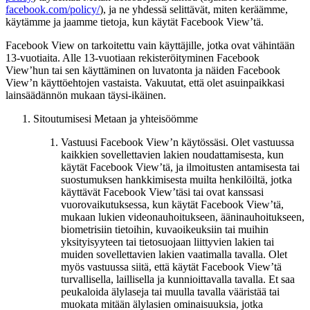
facebook.com/policy/
), ja ne yhdessä selittävät, miten keräämme,
käytämme ja jaamme tietoja, kun käytät Facebook View’tä.
Facebook View on tarkoitettu vain käyttäjille, jotka ovat vähintään
13-vuotiaita. Alle 13-vuotiaan rekisteröityminen Facebook
View’hun tai sen käyttäminen on luvatonta ja näiden Facebook
View’n käyttöehtojen vastaista.
Vakuutat, että olet asuinpaikkasi
lainsäädännön mukaan täysi-ikäinen.
Sitoutumisesi Metaan ja yhteisöömme
Vastuusi Facebook View’n käytössäsi.
Olet vastuussa
kaikkien sovellettavien lakien noudattamisesta, kun
käytät Facebook View’tä, ja ilmoitusten antamisesta tai
suostumuksen hankkimisesta muilta henkilöiltä, jotka
käyttävät Facebook View’täsi tai ovat kanssasi
vuorovaikutuksessa, kun käytät Facebook View’tä,
mukaan lukien videonauhoitukseen, ääninauhoitukseen,
biometrisiin tietoihin, kuvaoikeuksiin tai muihin
yksityisyyteen tai tietosuojaan liittyvien lakien tai
muiden sovellettavien lakien vaatimalla tavalla. Olet
myös vastuussa siitä, että käytät Facebook View’tä
turvallisella, laillisella ja kunnioittavalla tavalla. Et saa
peukaloida älylaseja tai muulla tavalla vääristää tai
muokata mitään älylasien ominaisuuksia, jotka