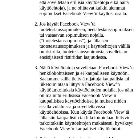
että sovelletaan erillisiä käyttöehtoja eikä näitä
käyttöehtoja), ja ne ohittavat kaikki aiemmat
sopimukset Facebook View’n käyttösi osalta.
Jos käytät Facebook View’tä
tuotetestaussopimuksen, beetatestaussopimuksen
tai vastaavan sopimuksen nojalla,
(
”tuotetestaussopimus”
), ja tällaisen
tuotetestaussopimuksen ja käyttöehtojen välillä
on ristiriita, tuotetestaussopimusta sovelletaan
ensisijaisesti ristiriidan laajuudessa.
Näitä käyttöehtoja sovelletaan Facebook View’n
henkilökohtaiseen ja ei-kaupalliseen käyttöön.
Saatamme sallia tiettyjä rajattuja kaupallisia tai
liiketoimintaan liittyviä Facebook View’n
käyttötarkoituksia käyttöehtojen nojalla, jos näin
on mainittu erillisissä Facebook View’n
kaupallisissa käyttöehdoissa ja muissa niiden
sisällä viitatuissa ja sovellettavissa
käyttöehdoissa. Kun käytät Facebook View’tä
tällaisiin kaupallisiin tai liiketoimintaan liittyvin
tarkoituksiin käyttöehtojen mukaisesti, hyväksyt
Facebook View’n kaupalliset käyttöehdot.