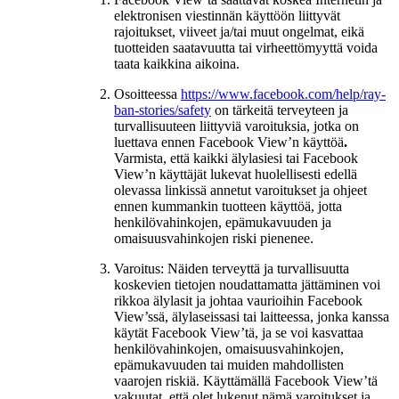
elektronisen viestinnän käyttöön liittyvät
rajoitukset, viiveet ja/tai muut ongelmat, eikä
tuotteiden saatavuutta tai virheettömyyttä voida
taata kaikkina aikoina.
Osoitteessa
https://www.facebook.com/help/ray-
ban-stories/safety
on tärkeitä terveyteen ja
turvallisuuteen liittyviä varoituksia, jotka on
luettava ennen Facebook View’n käyttöä
.
Varmista, että kaikki älylasiesi tai Facebook
View’n käyttäjät lukevat huolellisesti edellä
olevassa linkissä annetut varoitukset ja ohjeet
ennen kummankin tuotteen käyttöä, jotta
henkilövahinkojen, epämukavuuden ja
omaisuusvahinkojen riski pienenee.
Varoitus: Näiden terveyttä ja turvallisuutta
koskevien tietojen noudattamatta jättäminen voi
rikkoa älylasit ja johtaa vaurioihin Facebook
View’ssä, älylaseissasi tai laitteessa, jonka kanssa
käytät Facebook View’tä, ja se voi kasvattaa
henkilövahinkojen, omaisuusvahinkojen,
epämukavuuden tai muiden mahdollisten
vaarojen riskiä. Käyttämällä Facebook View’tä
vakuutat, että olet lukenut nämä varoitukset ja