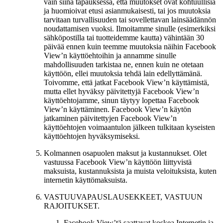
vain siinä tapauksessa, että muutokset ovat kohtuullisia
ja huomioivat etusi asianmukaisesti, tai jos muutoksia
tarvitaan turvallisuuden tai sovellettavan lainsäädännön
noudattamisen vuoksi. Ilmoitamme sinulle (esimerkiksi
sähköpostilla tai tuotteidemme kautta) vähintään 30
päivää ennen kuin teemme muutoksia näihin Facebook
View’n käyttöehtoihin ja annamme sinulle
mahdollisuuden tarkistaa ne, ennen kuin ne otetaan
käyttöön, ellei muutoksia tehdä lain edellyttämänä.
Toivomme, että jatkat Facebook View’n käyttämistä,
mutta ellet hyväksy päivitettyjä Facebook View’n
käyttöehtojamme, sinun täytyy lopettaa Facebook
View’n käyttäminen. Facebook View’n käytön
jatkaminen päivitettyjen Facebook View’n
käyttöehtojen voimaantulon jälkeen tulkitaan kyseisten
käyttöehtojen hyväksymiseksi.
Kolmannen osapuolen maksut ja kustannukset.
Olet
vastuussa Facebook View’n käyttöön liittyvistä
maksuista, kustannuksista ja muista veloituksista, kuten
internetin käyttömaksuista.
VASTUUVAPAUSLAUSEKKEET, VASTUUN
RAJOITUKSET.
Facebook View’tä saattavat koskea Internetin ja