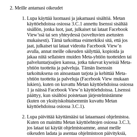
Meille antamasi oikeudet
Lupa käyttää luomaasi ja jakamaasi sisältöä.
Metan
käyttöehdoissa osiossa 3.C.1 annettu lisenssi sisältää
sisällön, jonka luot, jaat, julkaiset tai lataat Facebook
View’ssä tai sen yhteydessä (soveltuvien asetusten
mukaisesti). Tämä tarkoittaa esimerkiksi sitä, että jos
jaat, julkaiset tai lataat videoita Facebook View’n
avulla, annat meille oikeuden säilyttää, kopioida ja
jakaa niitä sellaisten muiden Meta-yhtiön tuotteiden tai
palveluntarjoajien kanssa, jotka tukevat kyseisiä Meta-
yhtiön tuotteita ja palveluja. Tämän lisenssin
tarkoituksena on ainoastaan tarjota ja kehittää Meta-
yhtiön tuotteita ja palveluja (Facebook View mukaan
lukien), kuten on kuvattu Metan käyttöehdoissa osiossa
1 ja näissä Facebook View’n käyttöehdoissa. Lisenssi
päättyy, kun sisältösi poistetaan järjestelmistämme
(kuten on yksityiskohtaisemmin kuvattu Metan
käyttöehdoissa osiossa 3.C.1).
Lupa päivittää käyttämääsi tai lataamaasi ohjelmistoa.
Kuten on mainittu Metan käyttöehtojen osiossa 3.C.3,
jos lataat tai käytät ohjelmistoamme, annat meille
oikeuden ladata ja asentaa ohjelmistoon päivityksiä,