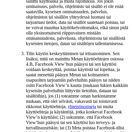
sallittu käyttöaika ja muita rajoituksia. Jos jokin
ominaisuus, palvelu, ohjelmisto tai sisältö ei ole enää
saatavilla, kyseisen ominaisuuden, palvelun,
ohjelmiston tai sisällön yhteydessä luomasi tai
tarjoamasi tiedot, data tai sisällöt saatetaan poistaa, tai
ne voivat muuttua käyttökelvottomaksi, eikä sinun pidä
olla yksinomaisesti riippuvainen mistään
ominaisuudesta, palvelusta, ohjelmistosta tai sisällöstä
kyseisten tietojen, datan tai sisältöjen tallentamisessa.
Tilin käytön keskeyttäminen tai irtisanominen.
Sen
lisäksi, mitä on mainittu Metan käyttöehtojen osiossa
4.B, Facebook View’hun pääsysi tai sen käyttösi
voidaan keskeyttää, poistaa käytöstä tai lopettaa, ja
saatat menettää pääsyn Metan tai kolmansien
osapuolten tarjoamiin palveluihin pääsyn tai niiden
osiin Facebook View’n kautta (mukaan lukien kaikkiin
kyseisiin palveluihin liittyviin tietoihin, dataan tai
sisältöihin), jos (1) toteamme oman harkintamme
mukaan, että olet selvästi, vakavasti tai toistuvasti
rikkonut käyttöehtoja,
yhteisönormeja
tai muita
käyttöehtoja ja käytäntöjä, jotka koskevat Facebook
View’n käyttöäsi; (2) uskomme, että Facebook
View’hun pääsysi tai sen käyttösi luo terveys- ja
turvallisuusriskin; tai (3) Meta poistaa Facebook-tilisi