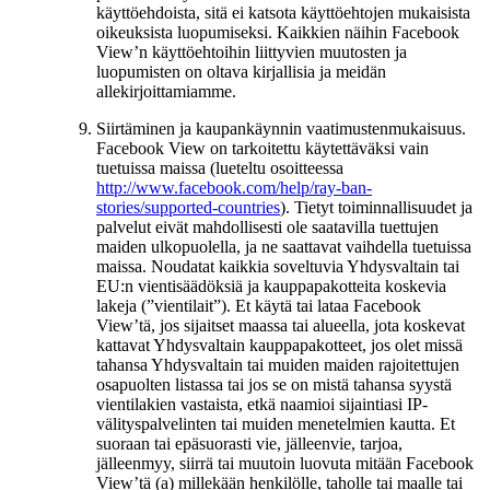
käyttöehdoista, sitä ei katsota käyttöehtojen mukaisista
oikeuksista luopumiseksi. Kaikkien näihin Facebook
View’n käyttöehtoihin liittyvien muutosten ja
luopumisten on oltava kirjallisia ja meidän
allekirjoittamiamme.
Siirtäminen ja kaupankäynnin vaatimustenmukaisuus.
Facebook View on tarkoitettu käytettäväksi vain
tuetuissa maissa (lueteltu osoitteessa
http://www.facebook.com/help/ray-ban-
stories/supported-countries
). Tietyt toiminnallisuudet ja
palvelut eivät mahdollisesti ole saatavilla tuettujen
maiden ulkopuolella, ja ne saattavat vaihdella tuetuissa
maissa. Noudatat kaikkia soveltuvia Yhdysvaltain tai
EU:n vientisäädöksiä ja kauppapakotteita koskevia
lakeja (”vientilait”). Et käytä tai lataa Facebook
View’tä, jos sijaitset maassa tai alueella, jota koskevat
kattavat Yhdysvaltain kauppapakotteet, jos olet missä
tahansa Yhdysvaltain tai muiden maiden rajoitettujen
osapuolten listassa tai jos se on mistä tahansa syystä
vientilakien vastaista, etkä naamioi sijaintiasi IP-
välityspalvelinten tai muiden menetelmien kautta. Et
suoraan tai epäsuorasti vie, jälleenvie, tarjoa,
jälleenmyy, siirrä tai muutoin luovuta mitään Facebook
View’tä (a) millekään henkilölle, taholle tai maalle tai