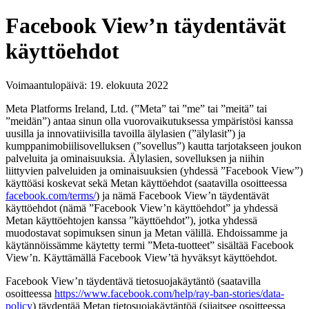
Facebook View’n täydentävät
käyttöehdot
Voimaantulopäivä: 19. elokuuta 2022
Meta Platforms Ireland, Ltd. (
”Meta”
tai
”me”
tai
”meitä”
tai
”meidän”
) antaa sinun olla vuorovaikutuksessa ympäristösi kanssa
uusilla ja innovatiivisilla tavoilla älylasien (
”älylasit”
) ja
kumppanimobiilisovelluksen (
”sovellus”
) kautta tarjotakseen joukon
palveluita ja ominaisuuksia. Älylasien, sovelluksen ja niihin
liittyvien palveluiden ja ominaisuuksien (yhdessä
”Facebook View”
)
käyttöäsi koskevat sekä Metan käyttöehdot (saatavilla osoitteessa
facebook.com/terms/
) ja nämä Facebook View’n täydentävät
käyttöehdot (nämä
”Facebook View’n käyttöehdot”
ja yhdessä
Metan käyttöehtojen kanssa
”käyttöehdot”
), jotka yhdessä
muodostavat sopimuksen sinun ja Metan välillä. Ehdoissamme ja
käytännöissämme käytetty termi
”Meta-tuotteet”
sisältää Facebook
View’n. Käyttämällä Facebook View’tä hyväksyt käyttöehdot.
Facebook View’n täydentävä tietosuojakäytäntö (saatavilla
osoitteessa
https://www.facebook.com/help/ray-ban-stories/data-
policy
) täydentää Metan tietosuojakäytäntöä (sijaitsee osoitteessa