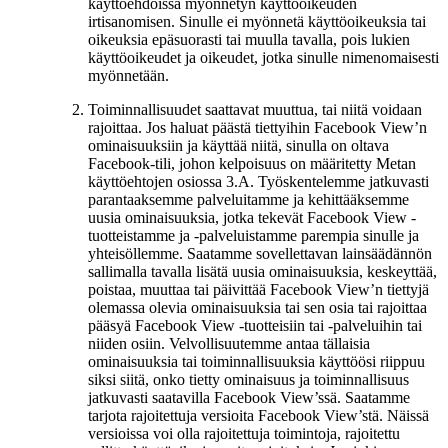
käyttöehdoissa myönnetyn käyttöoikeuden
irtisanomisen. Sinulle ei myönnetä käyttöoikeuksia tai
oikeuksia epäsuorasti tai muulla tavalla, pois lukien
käyttöoikeudet ja oikeudet, jotka sinulle nimenomaisesti
myönnetään.
Toiminnallisuudet saattavat muuttua, tai niitä voidaan
rajoittaa.
Jos haluat päästä tiettyihin Facebook View’n
ominaisuuksiin ja käyttää niitä, sinulla on oltava
Facebook-tili, johon kelpoisuus on määritetty Metan
käyttöehtojen osiossa 3.A. Työskentelemme jatkuvasti
parantaaksemme palveluitamme ja kehittääksemme
uusia ominaisuuksia, jotka tekevät Facebook View -
tuotteistamme ja -palveluistamme parempia sinulle ja
yhteisöllemme. Saatamme sovellettavan lainsäädännön
sallimalla tavalla lisätä uusia ominaisuuksia, keskeyttää,
poistaa, muuttaa tai päivittää Facebook View’n tiettyjä
olemassa olevia ominaisuuksia tai sen osia tai rajoittaa
pääsyä Facebook View -tuotteisiin tai -palveluihin tai
niiden osiin. Velvollisuutemme antaa tällaisia
ominaisuuksia tai toiminnallisuuksia käyttöösi riippuu
siksi siitä, onko tietty ominaisuus ja toiminnallisuus
jatkuvasti saatavilla Facebook View’ssä. Saatamme
tarjota rajoitettuja versioita Facebook View’stä. Näissä
versioissa voi olla rajoitettuja toimintoja, rajoitettu