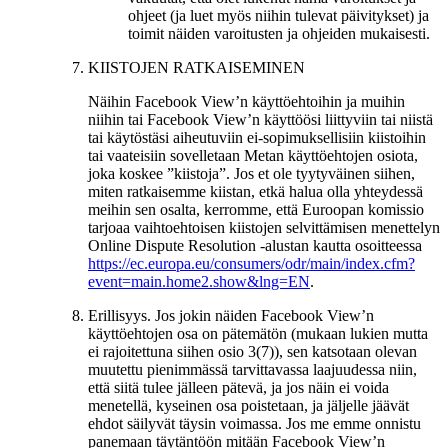
ohjeet (ja luet myös niihin tulevat päivitykset) ja
toimit näiden varoitusten ja ohjeiden mukaisesti.
KIISTOJEN RATKAISEMINEN
Näihin Facebook View’n käyttöehtoihin ja muihin
niihin tai Facebook View’n käyttöösi liittyviin tai niistä
tai käytöstäsi aiheutuviin ei-sopimuksellisiin kiistoihin
tai vaateisiin sovelletaan Metan käyttöehtojen osiota,
joka koskee ”kiistoja”. Jos et ole tyytyväinen siihen,
miten ratkaisemme kiistan, etkä halua olla yhteydessä
meihin sen osalta, kerromme, että Euroopan komissio
tarjoaa vaihtoehtoisen kiistojen selvittämisen menettelyn
Online Dispute Resolution -alustan kautta osoitteessa
https://ec.europa.eu/consumers/odr/main/index.cfm?
event=main.home2.show&lng=EN
.
Erillisyys.
Jos jokin näiden Facebook View’n
käyttöehtojen osa on pätemätön (mukaan lukien mutta
ei rajoitettuna siihen osio 3(7)), sen katsotaan olevan
muutettu pienimmässä tarvittavassa laajuudessa niin,
että siitä tulee jälleen pätevä, ja jos näin ei voida
menetellä, kyseinen osa poistetaan, ja jäljelle jäävät
ehdot säilyvät täysin voimassa. Jos me emme onnistu
panemaan täytäntöön mitään Facebook View’n