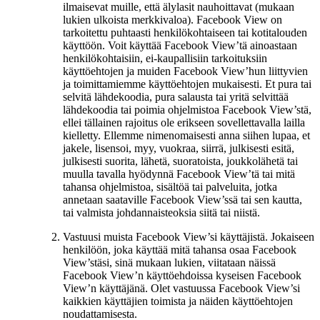
ilmaisevat muille, että älylasit nauhoittavat (mukaan
lukien ulkoista merkkivaloa). Facebook View on
tarkoitettu puhtaasti henkilökohtaiseen tai kotitalouden
käyttöön. Voit käyttää Facebook View’tä ainoastaan
henkilökohtaisiin, ei-kaupallisiin tarkoituksiin
käyttöehtojen ja muiden Facebook View’hun liittyvien
ja toimittamiemme käyttöehtojen mukaisesti. Et pura tai
selvitä lähdekoodia, pura salausta tai yritä selvittää
lähdekoodia tai poimia ohjelmistoa Facebook View’stä,
ellei tällainen rajoitus ole erikseen sovellettavalla lailla
kielletty. Ellemme nimenomaisesti anna siihen lupaa, et
jakele, lisensoi, myy, vuokraa, siirrä, julkisesti esitä,
julkisesti suorita, lähetä, suoratoista, joukkolähetä tai
muulla tavalla hyödynnä Facebook View’tä tai mitä
tahansa ohjelmistoa, sisältöä tai palveluita, jotka
annetaan saataville Facebook View’ssä tai sen kautta,
tai valmista johdannaisteoksia siitä tai niistä.
Vastuusi muista Facebook View’si käyttäjistä.
Jokaiseen
henkilöön, joka käyttää mitä tahansa osaa Facebook
View’stäsi, sinä mukaan lukien, viitataan näissä
Facebook View’n käyttöehdoissa kyseisen Facebook
View’n käyttäjänä. Olet vastuussa Facebook View’si
kaikkien käyttäjien toimista ja näiden käyttöehtojen
noudattamisesta.