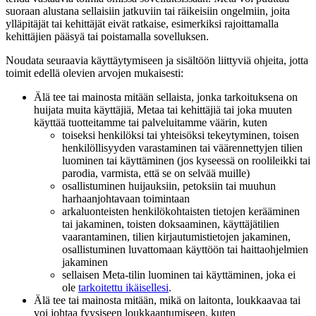
suoraan alustana sellaisiin jatkuviin tai räikeisiin ongelmiin, joita
ylläpitäjät tai kehittäjät eivät ratkaise, esimerkiksi rajoittamalla
kehittäjien pääsyä tai poistamalla sovelluksen.
Noudata seuraavia käyttäytymiseen ja sisältöön liittyviä ohjeita, jotta
toimit edellä olevien arvojen mukaisesti:
Älä tee tai mainosta mitään sellaista, jonka tarkoituksena on
huijata muita käyttäjiä, Metaa tai kehittäjiä tai joka muuten
käyttää tuotteitamme tai palveluitamme väärin, kuten
toiseksi henkilöksi tai yhteisöksi tekeytyminen, toisen
henkilöllisyyden varastaminen tai väärennettyjen tilien
luominen tai käyttäminen (jos kyseessä on roolileikki tai
parodia, varmista, että se on selvää muille)
osallistuminen huijauksiin, petoksiin tai muuhun
harhaanjohtavaan toimintaan
arkaluonteisten henkilökohtaisten tietojen kerääminen
tai jakaminen, toisten doksaaminen, käyttäjätilien
vaarantaminen, tilien kirjautumistietojen jakaminen,
osallistuminen luvattomaan käyttöön tai haittaohjelmien
jakaminen
sellaisen Meta-tilin luominen tai käyttäminen, joka ei
ole
tarkoitettu ikäisellesi
.
Älä tee tai mainosta mitään, mikä on laitonta, loukkaavaa tai
voi johtaa fyysiseen loukkaantumiseen, kuten