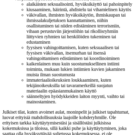
alaikäisten seksualisointi, hyväksikäyttö tai pahoinpitely
kiusaaminen, häirintä, ahdistelu tai vihamielinen käytös
väkivallan, ihmisten hyväksikäytön, ihmiskaupan tai
ihmissalakuljetuksen kannattaminen, niihin
osallistuminen tai niiden edistäminen terrorismiin,
vihaan perustuviin järjestöihin tai rikollisryhmiin
liittyvien ryhmien tai henkilöiden tukeminen tai
edustaminen
fyysisen vahingoittamisen, kuten seksuaalisen tai
fyysisen väkivallan, itsemurhan tai itsensä
vahingoittamisen edistäminen tai koordinoiminen
kaikenlainen muu kuin suostumuksellinen intiimi
toiminta, mukaan lukien intiimien kuvien jakaminen
muista ilman suostumusta
immateriaalioikeuksien loukkaaminen, kuten
tekijänoikeuksilla tai tavaramerkeillä suojatun
materiaalin epäasianmukainen käyttö
säänneltyjen hyödykkeiden laiton myynti, vaihto tai
mainostaminen.
Julkiset tilat, kuten avoimet aulat, moninpelit ja julkiset tapahtumat,
luovat erityisiä mahdollisuuksia laajoille kohderyhmille. Ole
erityisen tarkka käyttäytymisestäsi ja sisällöstäsi julkisissa
kokemuksissa ja tiloissa, sillä kaikki puhe ja käyttäytyminen, joka
saattaa olla hyväksyttävää suljetussa kokemuksessa, ei ole