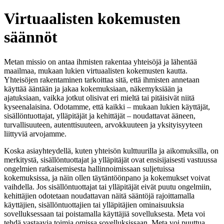
Virtuaalisten kokemusten
säännöt
Metan missio on antaa ihmisten rakentaa yhteisöjä ja lähentää
maailmaa, mukaan lukien virtuaalisten kokemusten kautta.
Yhteisöjen rakentaminen tarkoittaa sitä, että ihmisten annetaan
käyttää ääntään ja jakaa kokemuksiaan, näkemyksiään ja
ajatuksiaan, vaikka jotkut olisivat eri mieltä tai pitäisivät niitä
kyseenalaisina. Odotamme, että kaikki – mukaan lukien käyttäjät,
sisällöntuottajat, ylläpitäjät ja kehittäjät – noudattavat
ääneen
,
turvallisuuteen
,
autenttisuuteen
,
arvokkuuteen
ja
yksityisyyteen
liittyviä arvojamme.
Koska asiayhteydellä, kuten yhteisön kulttuurilla ja aikomuksilla, on
merkitystä, sisällöntuottajat ja ylläpitäjät ovat ensisijaisesti vastuussa
ongelmien ratkaisemisesta hallinnoimissaan suljetuissa
kokemuksissa, ja näin ollen täytäntöönpano ja kokemukset voivat
vaihdella. Jos sisällöntuottajat tai ylläpitäjät eivät puutu ongelmiin,
kehittäjien odotetaan noudattavan näitä sääntöjä rajoittamalla
käyttäjien, sisällöntuottajien tai ylläpitäjien ominaisuuksia
sovelluksessaan tai poistamalla käyttäjiä sovelluksesta. Meta voi
tehdä vastaavia toimia omissa sovelluksissaan. Meta voi puuttua