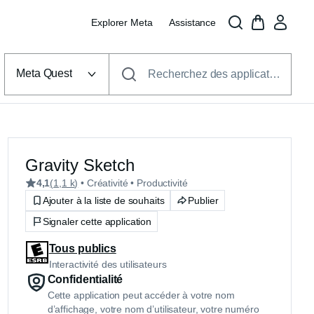
Explorer Meta
Assistance
Sélectionner
la
Meta Quest
Recherchez des applications, des jeux et plus encore
plateforme
de
RV
Gravity Sketch
4,1
(
1,1 k
)
• Créativité
• Productivité
Ajouter à la liste de souhaits
Publier
Signaler cette application
Tous publics
Interactivité des utilisateurs
Confidentialité
Cette application peut accéder à votre nom
d’affichage, votre nom d’utilisateur, votre numéro