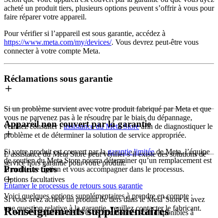
acheté un produit tiers, plusieurs options peuvent s’offrir à vous pour
faire réparer votre appareil.
Pour vérifier si l’appareil est sous garantie, accédez à
https://www.meta.com/my/devices/
. Vous devrez peut-être vous
connecter à votre compte Meta.
Réclamations sous garantie
Si un problème survient avec votre produit fabriqué par Meta et que
vous ne parvenez pas à le résoudre par le biais du dépannage,
Appareil non couvert par la garantie
veuillez consulter l’
assistance du Meta Store
afin de diagnostiquer le
problème et de déterminer la solution de service appropriée.
Si votre produit est couvert par la
garantie limitée
de Meta, l’équipe
L’assistance du Meta Store peut vérifier s’il existe des solutions de
de soutien du Meta Store pourra déterminer qu’un remplacement est
service hors garantie pour votre produit.
Produits tiers
la meilleure option et vous accompagner dans le processus.
Options facultatives
Entamer le processus de retours sous garantie
Voici quelques options supplémentaires à prendre en compte :
Si vous avez acheté un produit de tiers dans le Meta°Store et avez
une question relative à la garantie, veuillez contacter le fabricant.
Renseignements supplémentaires
Des appareils neufs et reconditionnés sont disponibles à