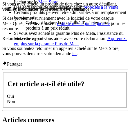
l’achat sur le
Meta Store
.
Si vous avez acheté un produit de tiers chez un autre détaillant,
Des accessoires de remplacement sont
proposés à la vente
.
Outil de mise à jour du logiciel Meta Quest
veuillez le contacter pour obtenir de l’assistance.
Certains produits peuvent être admissibles à un remplacement
hors garantie.
Si des problèmes surviennent avec le logiciel de votre casque
Cela peut inclure la possibilité d’acheter certains
Meta Quest, veuillez utiliser l’
outil de mise à jour logicielle
pour les
produits à un prix réduit.
résoudre.
Si vous avez acheté la garantie Plus de Meta, l’assistance du
Retourner votre appareil
Meta Store peut vous aider avec votre réclamation.
Apprenez-
en plus sur la garantie Plus de Meta
.
Si vous souhaitez retourner un appareil acheté sur le Meta Store,
vous pouvez démarrer votre demande
ici
.
Partager
Cet article a-t-il été utile?
Oui
Non
Articles connexes