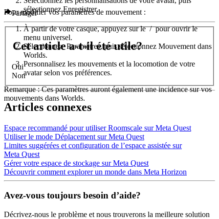
Sélectionnez les personnalisations de votre avatar, puis
sélectionnez
Enregistrer
.
Pour modifier vos paramètres de mouvement :
Partager
À partir de votre casque, appuyez sur le
/
pour ouvrir le
menu universel.
Cet article a-t-il été utile?
Sélectionnez
Paramètres
, puis sélectionnez
Mouvement dans
Worlds
.
Personnalisez les mouvements et la locomotion de votre
Oui
avatar selon vos préférences.
Non
Remarque
: Ces paramètres auront également une incidence sur vos
mouvements dans Worlds.
Articles connexes
Espace recommandé pour utiliser Roomscale sur Meta Quest
Utiliser le mode Déplacement sur Meta Quest
Limites suggérées et configuration de l’espace assistée sur
Meta Quest
Gérer votre espace de stockage sur Meta Quest
Découvrir comment explorer un monde dans Meta Horizon
Avez-vous toujours besoin d’aide?
Décrivez-nous le problème et nous trouverons la meilleure solution