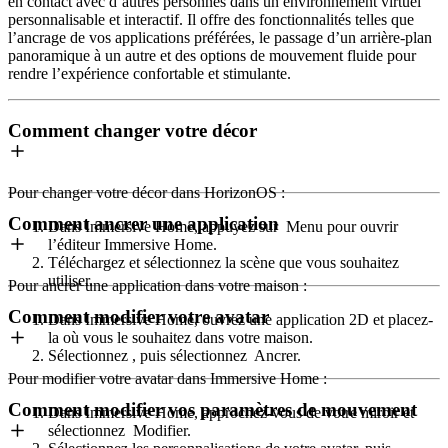
en contact avec d’autres personnes dans un environnement virtuel
personnalisable et interactif. Il offre des fonctionnalités telles que
l’ancrage de vos applications préférées, le passage d’un arrière-plan
panoramique à un autre et des options de mouvement fluide pour
rendre l’expérience confortable et stimulante.
Comment changer votre décor
Pour changer votre décor dans HorizonOS :
Comment ancrer une application
Dans Immersive Home, appuyez sur
Menu
pour ouvrir
l’éditeur Immersive Home.
Téléchargez et sélectionnez la scène que vous souhaitez
utiliser.
Pour ancrer une application dans votre maison :
Comment modifier votre avatar
Dans Immersive Home, ouvrez une application 2D et placez-
la où vous le souhaitez dans votre maison.
Sélectionnez
, puis sélectionnez
Ancrer
.
Pour modifier votre avatar dans Immersive Home :
Comment modifier vos paramètres de mouvement
Dans Immersive Home, approchez-vous de votre miroir et
sélectionnez
Modifier
.