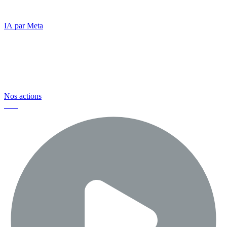
communiquer autrement
IA par Meta
Et nous mettons tout en œuvre pour
préserver la sécurité des internautes et
avoir un impact positif
Nos actions