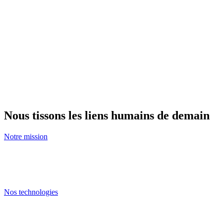
Nous tissons les liens humains de demain
Notre mission
Et donnons vie aux technologies qui
rendent tout cela possible
Nos technologies
Nos innovations permettent de