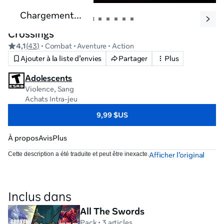
Chargement...
Crossings
4,1
(
43
)
• Combat
• Aventure
• Action
Ajouter à la liste d’envies
Partager
Plus
Adolescents
Violence, Sang
Achats Intra-jeu
9,99 $US
À propos
Avis
Plus
Cette description a été traduite et peut être inexacte.
Afficher l’original
Inclus dans
All The Swords
Pack
• 3 articles