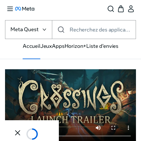
Sélectionnez
la
Meta Quest
Recherchez des applications, des jeux et plus encore
plateforme VR
Accueil
Jeux
Apps
Horizon+
Liste d’envies