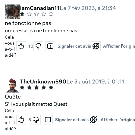
IamCanadian11
Le 7 fév 2023, à 21:34
ne fonctionne pas
orduresse, ça ne fonctionne pas...
Cela
vous
10
Signaler cet avis
Afficher l’origin
a-t-il
aidé ?
TheUnknown590
Le 3 août 2019, à 01:11
Quête
S'il vous plaît mettez Quest
Cela
vous
8
Signaler cet avis
Afficher l’origina
a-t-il
aidé ?