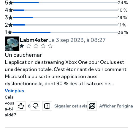
5
24 %
4
10 %
3
19 %
2
11 %
1
36 %
Labm4ster
Le 3 sep 2023, à 08:27
Un cauchemar
L'application de streaming Xbox One pour Oculus est
une déception totale. C'est étonnant de voir comment
Microsoft a pu sortir une application aussi
dysfonctionnelle, dont 90 % des utilisateurs ne
peuvent même pas travailler. Il est clair que Microsoft
Voir plus
Cela
ne se soucie pas de ses clients, compte tenu des
vous
problèmes persistants de l'application et de son
6
Signaler cet avis
Afficher l’origina
a-t-il
manque de soutien. Évitez cette application à tout prix
aidé ?
; c'est une perte de temps frustrante.