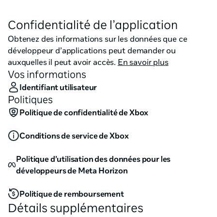
nécessite que votre console Xbox One soit connectée 
au même réseau que votre PC à la maison. 

Confidentialité de l’application
Obtenez des informations sur les données que ce
* La fonctionnalité Xbox One de compatibilité 
développeur d’applications peut demander ou
descendante fonctionne avec certains jeux Xbox 360 ; 
auxquelles il peut avoir accès.
En savoir plus
voir http://www.xbox.com/backcompat. Xbox Live et 
Vos informations
Internet haut débit requis pour le téléchargement 
Identifiant utilisateur
initial de jeux sur la console. Diffusion vers un appareil 
Politiques
à la fois.
Politique de confidentialité de Xbox
Conditions de service de Xbox
Politique d’utilisation des données pour les
développeurs de Meta Horizon
Politique de remboursement
Détails supplémentaires