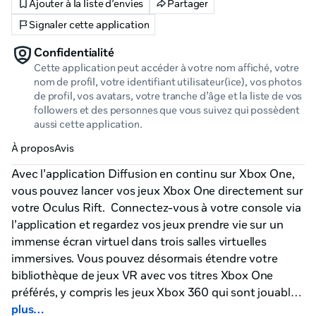
Ajouter à la liste d’envies
Partager
Signaler cette application
Confidentialité
Cette application peut accéder à votre nom affiché, votre
nom de profil, votre identifiant utilisateur(ice), vos photos
de profil, vos avatars, votre tranche d’âge et la liste de vos
followers et des personnes que vous suivez qui possèdent
aussi cette application.
À propos
Avis
Avec l’application Diffusion en continu sur Xbox One, 
vous pouvez lancer vos jeux Xbox One directement sur 
votre Oculus Rift.  Connectez-vous à votre console via 
l’application et regardez vos jeux prendre vie sur un 
immense écran virtuel dans trois salles virtuelles 
immersives. Vous pouvez désormais étendre votre 
bibliothèque de jeux VR avec vos titres Xbox One 
préférés, y compris les jeux Xbox 360 qui sont jouables 
sur Xbox One. Diffusion en continu sur Xbox One 
plus…