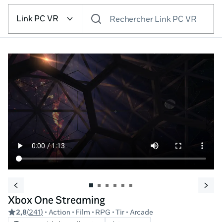
Sélectionnez
la
Link PC VR
Rechercher Link PC VR
plateforme VR
Xbox One Streaming
2,8
(
241
)
• Action
• Film
• RPG
• Tir
• Arcade