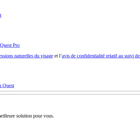
t
 Quest Pro
ressions naturelles du visage
et l’
avis de confidentialité relatif au suivi d
ta Quest
illeure solution pour vous.