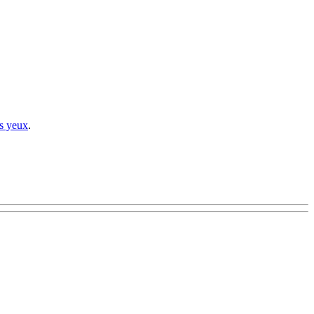
es yeux
.