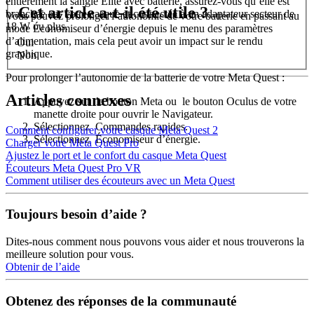
entièrement la sangle Élite avec batterie, assurez-vous qu’elle est
Cet article a-t-il été utile ?
branchée sur votre casque et connectée à un adaptateur secteur de
Vous pouvez prolonger l’autonomie de votre batterie en passant au
18 W ou plus.
mode Économiseur d’énergie depuis le menu des paramètres
d’alimentation, mais cela peut avoir un impact sur le rendu
Oui
graphique.
Non
Pour prolonger l’autonomie de la batterie de votre Meta Quest
:
Articles connexes
Appuyez sur
le bouton Meta
ou
le
bouton Oculus
de votre
manette droite pour ouvrir le Navigateur.
Sélectionnez
Commandes rapides
.
Comment configurer votre casque Meta Quest 2
Sélectionnez
Économiseur d’énergie
.
Charger votre Meta Quest Pro
Ajustez le port et le confort du casque Meta Quest
Écouteurs Meta Quest Pro VR
Comment utiliser des écouteurs avec un Meta Quest
Toujours besoin d’aide ?
Dites-nous comment nous pouvons vous aider et nous trouverons la
meilleure solution pour vous.
Obtenir de l’aide
Obtenez des réponses de la communauté