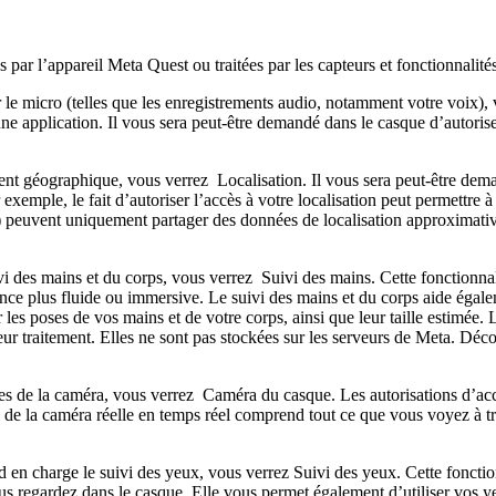
ar l’appareil Meta Quest ou traitées par les capteurs et fonctionnalités
le micro (telles que les enregistrements audio, notamment votre voix),
ne application. Il vous sera peut-être demandé dans le casque d’autorise
ment géographique, vous verrez
Localisation
. Il vous sera peut-être dem
 exemple, le fait d’autoriser l’accès à votre localisation peut permettre à
) peuvent uniquement partager des données de localisation approximative
vi des mains et du corps, vous verrez
Suivi des mains
. Cette fonctionna
nce plus fluide ou immersive. Le suivi des mains et du corps aide égale
r les poses de vos mains et de votre corps, ainsi que leur taille estimée
eur traitement. Elles ne sont pas stockées sur les serveurs de Meta. Déc
es de la caméra, vous verrez
Caméra du casque
. Les autorisations d’ac
il de la caméra réelle en temps réel comprend tout ce que vous voyez à t
d en charge le suivi des yeux, vous verrez
Suivi des yeux
. Cette foncti
vous regardez dans le casque. Elle vous permet également d’utiliser vos 