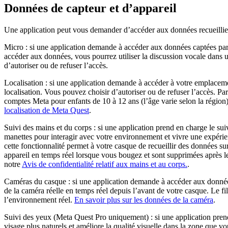
Données de capteur et d’appareil
Une application peut vous demander d’accéder aux données recueillies p
Micro
: si une application demande à accéder aux données captées par 
accéder aux données, vous pourrez utiliser la discussion vocale dans u
d’autoriser ou de refuser l’accès.
Localisation
: si une application demande à accéder à votre emplace
localisation. Vous pouvez choisir d’autoriser ou de refuser l’accès. Par
comptes Meta pour enfants de 10 à 12 ans (l’âge varie selon la région
localisation de Meta Quest
.
Suivi des mains et du corps :
si une application prend en charge le sui
manettes pour interagir avec votre environnement et vivre une expérie
cette fonctionnalité permet à votre casque de recueillir des données su
appareil en temps réel lorsque vous bougez et sont supprimées après l
notre
Avis de confidentialité relatif aux mains et au corps.
.
Caméras du casque :
si une application demande à accéder aux donné
de la caméra réelle en temps réel depuis l’avant de votre casque. Le f
l’environnement réel.
En savoir plus sur les données de la caméra
.
Suivi des yeux (Meta Quest Pro uniquement) :
si une application pren
visage plus naturels et améliore la qualité visuelle dans la zone que 