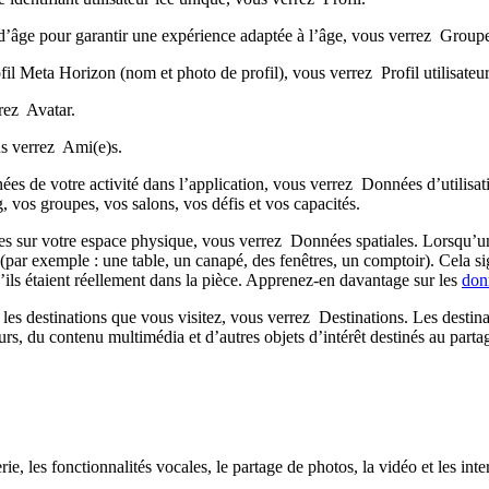
d’âge pour garantir une expérience adaptée à l’âge, vous verrez
Groupe
ofil Meta Horizon (nom et photo de profil), vous verrez
Profil utilisateu
rrez
Avatar
.
us verrez
Ami(e)s
.
es de votre activité dans l’application, vous verrez
Données d’utilisat
 vos groupes, vos salons, vos défis et vos capacités.
es sur votre espace physique, vous verrez
Données spatiales
. Lorsqu’u
(par exemple : une table, un canapé, des fenêtres, un comptoir). Cela si
’ils étaient réellement dans la pièce. Apprenez-en davantage sur les
don
les destinations que vous visitez, vous verrez
Destinations
. Les destin
rs, du contenu multimédia et d’autres objets d’intérêt destinés au partage
rie, les fonctionnalités vocales, le partage de photos, la vidéo et les i