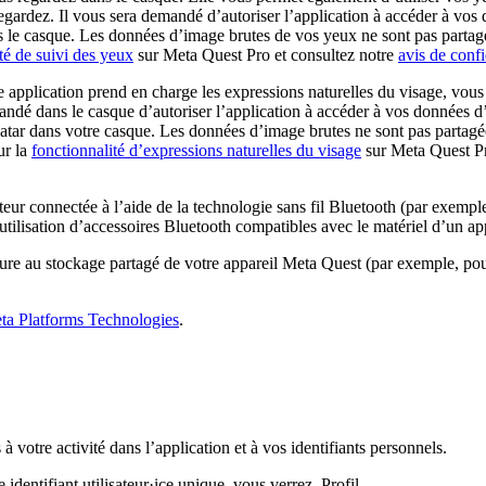
regardez. Il vous sera demandé d’autoriser l’application à accéder à vo
ans le casque. Les données d’image brutes de vos yeux ne sont pas parta
té de suivi des yeux
sur Meta Quest Pro et consultez notre
avis de confi
e application prend en charge les expressions naturelles du visage, vou
andé dans le casque d’autoriser l’application à accéder à vos données d’
tar dans votre casque. Les données d’image brutes ne sont pas partagée
ur la
fonctionnalité d’expressions naturelles du visage
sur Meta Quest Pr
ateur connectée à l’aide de la technologie sans fil Bluetooth (par exemp
l’utilisation d’accessoires Bluetooth compatibles avec le matériel d’un 
ture au stockage partagé de votre appareil Meta Quest (par exemple, po
eta Platforms Technologies
.
otre activité dans l’application et à vos identifiants personnels.
 identifiant utilisateur·ice unique, vous verrez
Profil
.