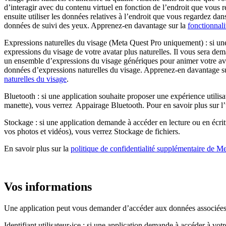
d’interagir avec du contenu virtuel en fonction de l’endroit que vous 
ensuite utiliser les données relatives à l’endroit que vous regardez d
données de suivi des yeux. Apprenez-en davantage sur la
fonctionnali
Expressions naturelles du visage (Meta Quest Pro uniquement)
: si un
expressions du visage de votre avatar plus naturelles. Il vous sera dem
un ensemble d’expressions du visage génériques pour animer votre ava
données d’expressions naturelles du visage. Apprenez-en davantage s
naturelles du visage
.
Bluetooth
: si une application souhaite proposer une expérience utilis
manette), vous verrez
Appairage Bluetooth
. Pour en savoir plus sur 
Stockage
: si une application demande à accéder en lecture ou en écri
vos photos et vidéos), vous verrez
Stockage de fichiers
.
En savoir plus sur la
politique de confidentialité supplémentaire de M
Vos informations
Une application peut vous demander d’accéder aux données associées à v
Identifiant utilisateur·ice
: si une application demande à accéder à votre