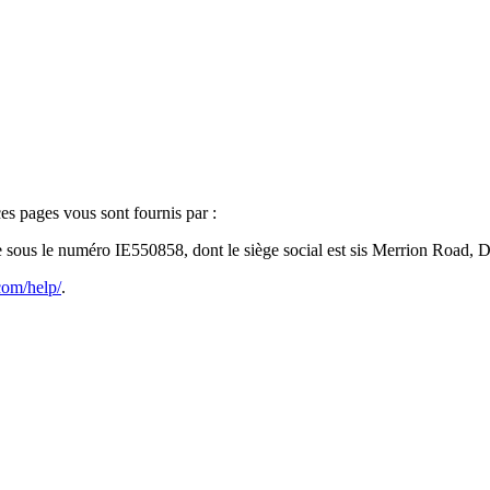
ces pages vous sont fournis par :
e sous le numéro IE550858, dont le siège social est sis Merrion Road,
com/help/
.