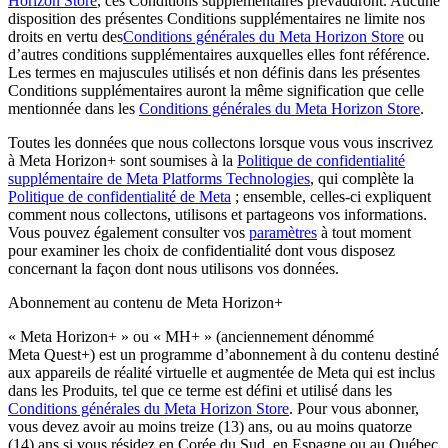
Horizon Store
, ces Conditions supplémentaires prévaudront. Aucune
disposition des présentes Conditions supplémentaires ne limite nos
droits en vertu des
Conditions générales du Meta Horizon Store
ou
d’autres conditions supplémentaires auxquelles elles font référence.
Les termes en majuscules utilisés et non définis dans les présentes
Conditions supplémentaires auront la même signification que celle
mentionnée dans les
Conditions générales du Meta Horizon Store
.
Toutes les données que nous collectons lorsque vous vous inscrivez
à Meta Horizon+ sont soumises à la
Politique de confidentialité
supplémentaire de Meta Platforms Technologies
, qui complète la
Politique de confidentialité de Meta
; ensemble, celles-ci expliquent
comment nous collectons, utilisons et partageons vos informations.
Vous pouvez également consulter vos
paramètres
à tout moment
pour examiner les choix de confidentialité dont vous disposez
concernant la façon dont nous utilisons vos données.
Abonnement au contenu de Meta Horizon+
«
Meta Horizon+
» ou «
MH+
» (anciennement dénommé
Meta Quest+) est un programme d’abonnement à du contenu destiné
aux appareils de réalité virtuelle et augmentée de Meta qui est inclus
dans les Produits, tel que ce terme est défini et utilisé dans les
Conditions générales du Meta Horizon Store
. Pour vous abonner,
vous devez avoir au moins treize (13) ans, ou au moins quatorze
(14) ans si vous résidez en Corée du Sud, en Espagne ou au Québec