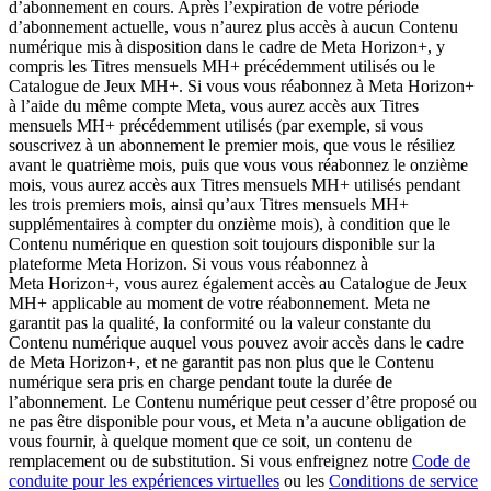
d’abonnement en cours. Après l’expiration de votre période
d’abonnement actuelle, vous n’aurez plus accès à aucun Contenu
numérique mis à disposition dans le cadre de Meta Horizon+, y
compris les Titres mensuels MH+ précédemment utilisés ou le
Catalogue de Jeux MH+. Si vous vous réabonnez à Meta Horizon+
à l’aide du même compte Meta, vous aurez accès aux Titres
mensuels MH+ précédemment utilisés (par exemple, si vous
souscrivez à un abonnement le premier mois, que vous le résiliez
avant le quatrième mois, puis que vous vous réabonnez le onzième
mois, vous aurez accès aux Titres mensuels MH+ utilisés pendant
les trois premiers mois, ainsi qu’aux Titres mensuels MH+
supplémentaires à compter du onzième mois), à condition que le
Contenu numérique en question soit toujours disponible sur la
plateforme Meta Horizon. Si vous vous réabonnez à
Meta Horizon+, vous aurez également accès au Catalogue de Jeux
MH+ applicable au moment de votre réabonnement. Meta ne
garantit pas la qualité, la conformité ou la valeur constante du
Contenu numérique auquel vous pouvez avoir accès dans le cadre
de Meta Horizon+, et ne garantit pas non plus que le Contenu
numérique sera pris en charge pendant toute la durée de
l’abonnement. Le Contenu numérique peut cesser d’être proposé ou
ne pas être disponible pour vous, et Meta n’a aucune obligation de
vous fournir, à quelque moment que ce soit, un contenu de
remplacement ou de substitution. Si vous enfreignez notre
Code de
conduite pour les expériences virtuelles
ou les
Conditions de service