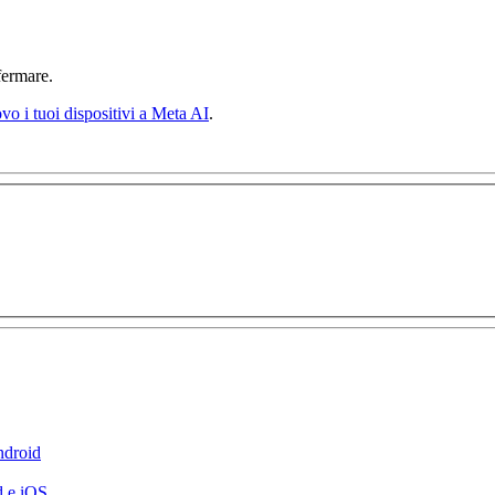
ermare.
vo i tuoi dispositivi a Meta AI
.
ndroid
d e iOS