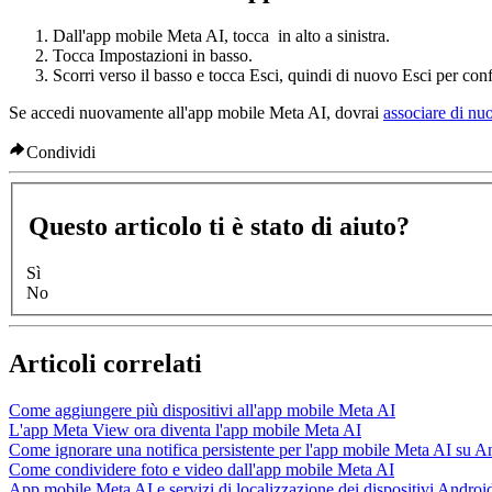
Dall'app mobile Meta AI, tocca
in alto a sinistra.
Tocca
Impostazioni
in basso.
Scorri verso il basso e tocca
Esci
, quindi di nuovo
Esci
per conf
Se accedi nuovamente all'app mobile Meta AI, dovrai
associare di nuo
Condividi
Questo articolo ti è stato di aiuto?
Sì
No
Articoli correlati
Come aggiungere più dispositivi all'app mobile Meta AI
L'app Meta View ora diventa l'app mobile Meta AI
Come ignorare una notifica persistente per l'app mobile Meta AI su A
Come condividere foto e video dall'app mobile Meta AI
App mobile Meta AI e servizi di localizzazione dei dispositivi Androi