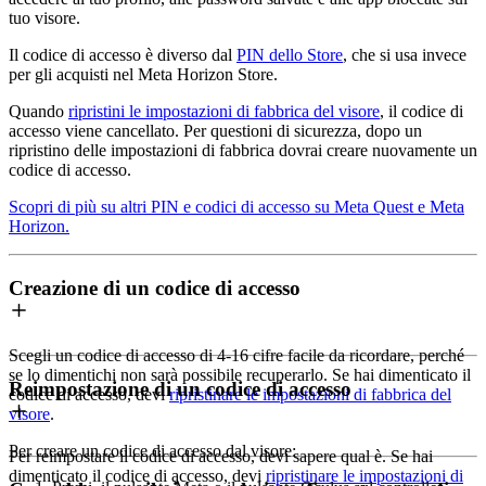
tuo visore.
Il codice di accesso è diverso dal
PIN dello Store
, che si usa invece
per gli acquisti nel Meta Horizon Store.
Quando
ripristini le impostazioni di fabbrica del visore
, il codice di
accesso viene cancellato. Per questioni di sicurezza, dopo un
ripristino delle impostazioni di fabbrica dovrai creare nuovamente un
codice di accesso.
Scopri di più su altri PIN e codici di accesso su Meta Quest e Meta
Horizon.
Creazione di un codice di accesso
Scegli un codice di accesso di 4-16 cifre facile da ricordare, perché
se lo dimentichi non sarà possibile recuperarlo. Se hai dimenticato il
Reimpostazione di un codice di accesso
codice di accesso, devi
ripristinare le impostazioni di fabbrica del
visore
.
Per creare un codice di accesso dal visore
:
Per reimpostare il codice di accesso, devi sapere qual è. Se hai
dimenticato il codice di accesso, devi
ripristinare le impostazioni di