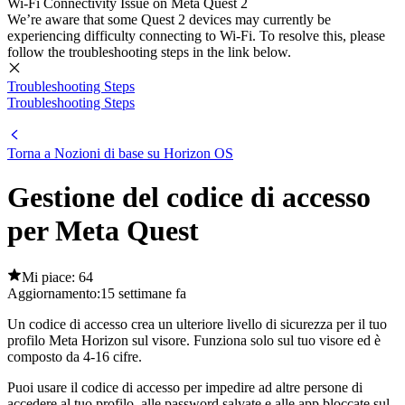
Wi-Fi Connectivity Issue on Meta Quest 2
We’re aware that some Quest 2 devices may currently be
experiencing difficulty connecting to Wi-Fi. To resolve this, please
follow the troubleshooting steps in the link below.
Troubleshooting Steps
Troubleshooting Steps
Torna a Nozioni di base su Horizon OS
Gestione del codice di accesso
per Meta Quest
Mi piace: 64
Aggiornamento:
15 settimane fa
Un codice di accesso crea un ulteriore livello di sicurezza per il tuo
profilo Meta Horizon sul visore. Funziona solo sul tuo visore ed è
composto da 4-16 cifre.
Puoi usare il codice di accesso per impedire ad altre persone di
accedere al tuo profilo, alle password salvate e alle app bloccate sul