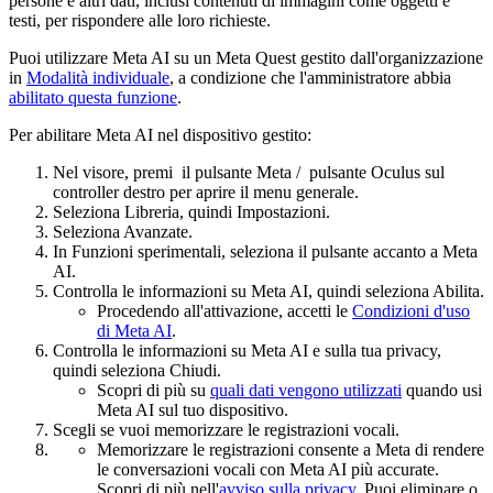
persone e altri dati, inclusi contenuti di immagini come oggetti e
testi, per rispondere alle loro richieste.
Puoi utilizzare Meta AI su un Meta Quest gestito dall'organizzazione
in
Modalità individuale
, a condizione che l'amministratore abbia
abilitato questa funzione
.
Per abilitare Meta AI nel dispositivo gestito:
Nel visore, premi
il
pulsante Meta
/
pulsante Oculus
sul
controller destro per aprire il menu generale.
Seleziona
Libreria
, quindi
Impostazioni
.
Seleziona
Avanzate
.
In
Funzioni sperimentali
, seleziona il pulsante accanto a
Meta
AI
.
Controlla le informazioni su Meta AI, quindi seleziona
Abilita
.
Procedendo all'attivazione, accetti le
Condizioni d'uso
di Meta AI
.
Controlla le informazioni su Meta AI e sulla tua privacy,
quindi seleziona
Chiudi
.
Scopri di più su
quali dati vengono utilizzati
quando usi
Meta AI sul tuo dispositivo.
Scegli se vuoi memorizzare le registrazioni vocali.
Memorizzare le registrazioni consente a Meta di rendere
le conversazioni vocali con Meta AI più accurate.
Scopri di più nell'
avviso sulla privacy
. Puoi eliminare o