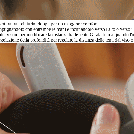
apertura tra i cinturini doppi, per un maggiore comfort.
mpugnandolo con entrambe le mani e inclinandolo verso l'alto o verso il 
o del visore per modificare la distanza tra le lenti. Girala fino a quando l
golazione della profondità per regolare la distanza delle lenti dal viso o 