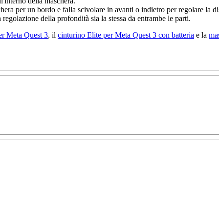
ll'interno della maschera.
hera per un bordo e falla scivolare in avanti o indietro per regolare la di
la regolazione della profondità sia la stessa da entrambe le parti.
per Meta Quest 3
, il
cinturino Elite per Meta Quest 3 con batteria
e la
mas