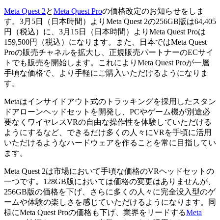
Meta Quest 2
と
Meta Quest Pro
の価格改定のお知らせをしま
す。3月5日（日本時間）よりMeta Quest 2の256GB版は64,405
円（税込）に、3月15日（日本時間）よりMeta Quest Proは
159,500円（税込）になります。また、日本ではMeta Quest
Proの販売チャネルを拡大し、正規販売パートナーのECサイ
トでも販売を開始します。これによりMeta Quest Proが一層
手頃な価格で、より手軽にご購入いただけるようになりま
す。
Metaはインサイドアウト式のトラッキングを採用したスタン
ドアローンヘッドセットを開発し、PCやゲーム機が別途必
要なくワイヤレスVRの自由な操作性を体験していただける
ようにするなど、できるだけ多くの人々にVRを手頃に活用
いただけるようなハードウェアを作ることを常に目指してい
ます。
Meta Quest 2は市場において手頃な価格のVRヘッドセットの
一つです。128GB版においては価格の変更はありませんが、
256GB版の価格を下げ、さらに多くの人々に完全没入型のゲ
ームや体験の楽しさを感じていただけるようになります。同
様にMeta Quest Proの価格も下げ、業界をリードする
Meta