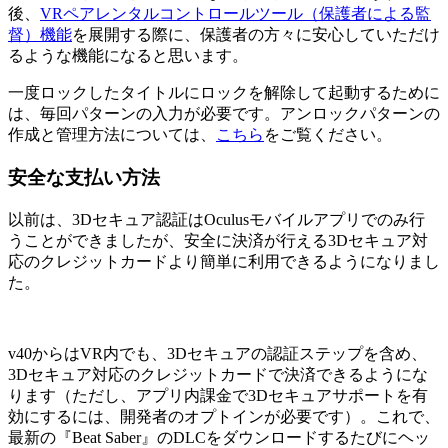
後、
VRペアレンタルコントロールツール（保護者による監
督）機能
を展開する際に、保護者の方々に安心していただけ
るような機能になると思います。
一度ロックしたタイトルにロックを解除して起動するために
は、毎回パターンの入力が必要です。アンロックパターンの
作成と管理方法については、
こちら
をご覧ください。
安全な支払い方法
以前は、3Dセキュア認証はOculusモバイルアプリでのみ行
うことができましたが、安全に決済が行える3Dセキュア対
応のクレジットカードより簡単に利用できるようになりまし
た。
v40からはVR内でも、3Dセキュアの認証ステップを含め、
3Dセキュア対応のクレジットカードで決済できるようにな
ります（ただし、アプリ内課金で3Dセキュアサポートを有
効にするには、開発者のオプトインが必要です）。これで、
最新の『Beat Saber』のDLCをダウンロードするたびにヘッ