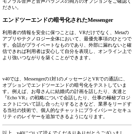
モノラル音声と音声バランスの両方のオプションをご確認く
ださい。
エンドツーエンドの暗号化されたMessenger
利用者の情報を安全に保つことは、VRだけでなく、Metaの
アプリやテクノロジー全体において、最優先事項のひとつで
す。会話がプライベートなものであり、外部に漏れないと確
信できれば利用者は安心して自分を表現し、オンライン上で
より強いつながりを築くことができます。
v40では、Messengerの1対1のメッセージとVRでの通話に、
オプションでエンドツーエンドの暗号化をテストしていま
す。例えば、お母さんに結婚式の計画を話したり、友達と
『Echo VR』の戦略について会話したり、仕事の極秘プロジ
ェクトについて話し合ったりするときなど、業界をリードす
る当社の技術で、個人的なチャットにプライバシーとセキュ
リティのレイヤーを追加できるようになります。
以上、v40について読んでくださりありがとうございまし