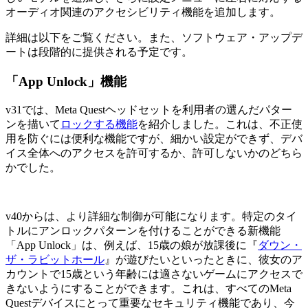
オーディオ関連のアクセシビリティ機能を追加します。
詳細は以下をご覧ください。また、ソフトウェア・アップデ
ートは段階的に提供される予定です。
「App Unlock」機能
v31では、Meta Questヘッドセットを利用者の選んだパター
ンを描いて
ロックする機能
を紹介しました。これは、不正使
用を防ぐには便利な機能ですが、細かい設定ができず、デバ
イス全体へのアクセスを許可するか、許可しないかのどちら
かでした。
v40からは、より詳細な制御が可能になります。特定のタイ
トルにアンロックパターンを付けることができる新機能
「App Unlock」は、例えば、15歳の娘が放課後に『
ダウン・
ザ・ラビットホール
』が遊びたいといったときに、彼女のア
カウントで15歳という年齢には適さないゲームにアクセスで
きないようにすることができます。これは、すべてのMeta
Questデバイスにとって重要なセキュリティ機能であり、今