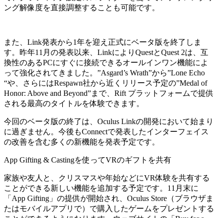
ング解像度を直接調整することも可能です。
また、Link発表から1年を迎え正式にベータ版を終了しま
す。昨年11月の発表以来、LinkによりQuestとQuest 2は、互
換性のあるPCにすぐに接続できるオールインワン機能によ
って強化されてきました。”Asgard’s Wrath”から”Lone Echo
“や、さらにはRespawn社から近くリリース予定の”Medal of
Honor: Above and Beyond”まで、Rift プラットフォームで提供
される最高のタイトルを体験できます。
今回のベータ版の終了は、Oculus Linkの開発において始まり
に過ぎません。今後もConnectで発表したインターフェイス
の改善を含む多くの新機能を発表予定です。
App Gifting & Castingを使ってVRのギフトを共有
家族や友人と、クリスマスや年始などにVR体験を共有する
ことができる新しい機能を追加する予定です。11月末に
「App Gifting」の提供が開始され、Oculus Store（ブラウザま
たはモバイルアプリで）で購入したゲームをプレゼントする