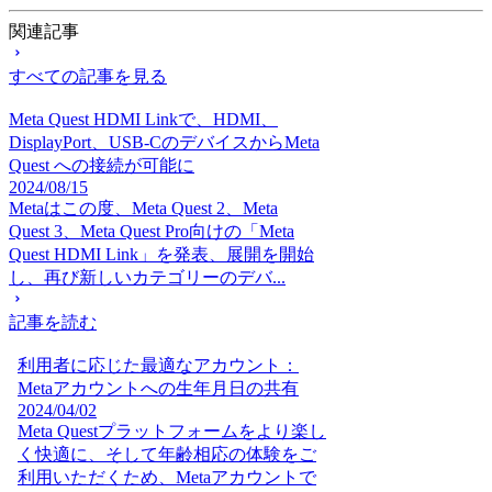
関連記事
すべての記事を見る
Meta Quest HDMI Linkで、HDMI、
DisplayPort、USB-CのデバイスからMeta
Quest への接続が可能に
2024/08/15
Metaはこの度、Meta Quest 2、Meta
Quest 3、Meta Quest Pro向けの「Meta
Quest HDMI Link」を発表、展開を開始
し、再び新しいカテゴリーのデバ...
記事を読む
利用者に応じた最適なアカウント：
Metaアカウントへの生年月日の共有
2024/04/02
Meta Questプラットフォームをより楽し
く快適に、そして年齢相応の体験をご
利用いただくため、Metaアカウントで