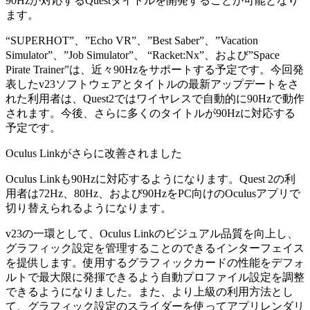
90Hzが対応するQuestタイトルを開発することが可能となり
ます。
“SUPERHOT”、”Echo VR”、”Best Saber”、”Vacation
Simulator”、”Job Simulator”、 “Racket:Nx”、および”Space
Pirate Trainer”は、近々90Hzをサポートする予定です。今回発
表したv23ソフトウェアとタイトルの最新アップデートをさ
れた利用者は、Quest2ではワイヤレスで自動的に90Hzで動作
されます。今後、さらに多くのタイトルが90Hzに対応する
予定です。
Oculus Linkがさらに改善されました
Oculus Linkも90Hzに対応するようになります。Quest 2の利
用者は72Hz、80Hz、および90HzをPC向けのOculusアプリで
切り替えられるようになります。
v23の一環として、Oculus Linkのビジュアル品質を向上し、
グラフィック設定を管理することのできるインターフェイス
を提供します。使用するグラフィックカードの性能をデフォ
ルトで最大限に発揮できるよう自動プロファイル設定を調整
できるようになりました。また、より上級の利用方法とし
て、グラフィック設定のスライダーを使ってアプリレンダリ