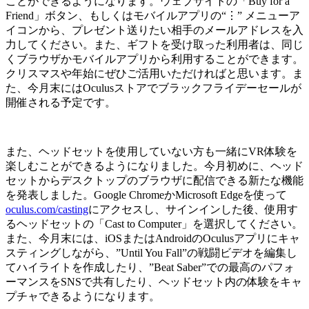
ことができるようになります。ウェブサイトの「Buy for a
Friend」ボタン、もしくはモバイルアプリの“⋮” メニューア
イコンから、プレゼント送りたい相手のメールアドレスを入
力してください。また、ギフトを受け取った利用者は、同じ
くブラウザかモバイルアプリから利用することができます。
クリスマスや年始にぜひご活用いただければと思います。ま
た、今月末にはOculusストアでブラックフライデーセールが
開催される予定です。
また、ヘッドセットを使用していない方も一緒にVR体験を
楽しむことができるようになりました。今月初めに、ヘッド
セットからデスクトップのブラウザに配信できる新たな機能
を発表しました。Google ChromeかMicrosoft Edgeを使って
oculus.com/casting
にアクセスし、サインインした後、使用す
るヘッドセットの「Cast to Computer」を選択してください。
また、今月末には、iOSまたはAndroidのOculusアプリにキャ
スティングしながら、”Until You Fall”の戦闘ビデオを編集し
てハイライトを作成したり、”Beat Saber”での最高のパフォ
ーマンスをSNSで共有したり、ヘッドセット内の体験をキャ
プチャできるようになります。