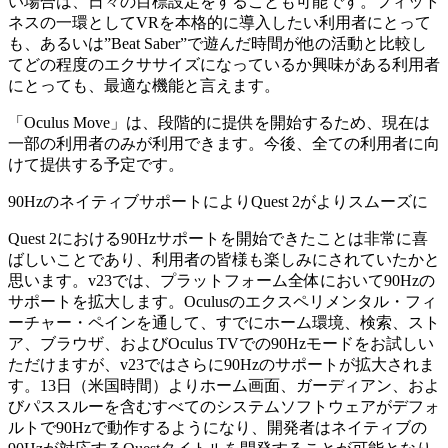
い場合は、日々の目標設定をすることも可能です。フィット
ネスの一環としてVRを本格的に導入したい利用者にとって
も、あるいは”Beat Saber”で遊んだ時間が他の活動と比較し
てどの程度のエクササイズになっているか興味がある利用者
にとっても、最適な機能と言えます。
「Oculus Move」は、段階的に提供を開始するため、現在は
一部の利用者のみが利用できます。今後、全ての利用者に向
けて提供する予定です。
90HzのネイティブサポートによりQuest 2がよりスムーズに
Quest 2における90Hzサポートを開始できたことは非常に喜
ばしいことであり、利用者の皆様も楽しみにされていたかと
思います。v23では、プラットフォーム全体において90Hzの
サポートを拡大します。Oculusのエクスペリメンタル・フィ
ーチャー・ペインを通して、すでにホーム環境、検索、スト
ア、ブラウザ、およびOculus TVでの90Hzモードをお試しい
ただけますが、v23ではさらに90Hzのサポートが拡大されま
す。13日（米国時間）よりホーム画面、ガーディアン、およ
びパススルーを含むすべてのシステムソフトウェアがデフォ
ルトで90Hzで動作するようになり、開発者はネイティブの