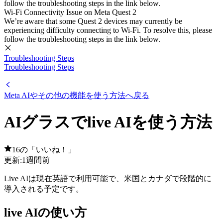
follow the troubleshooting steps in the link below.
Wi-Fi Connectivity Issue on Meta Quest 2
We’re aware that some Quest 2 devices may currently be
experiencing difficulty connecting to Wi-Fi. To resolve this, please
follow the troubleshooting steps in the link below.
Troubleshooting Steps
Troubleshooting Steps
Meta AIやその他の機能を使う方法へ戻る
AIグラスでlive AIを使う方法
16の「いいね！」
更新:
1週間前
Live AIは現在英語で利用可能で、米国とカナダで段階的に
導入される予定です。
live AIの使い方