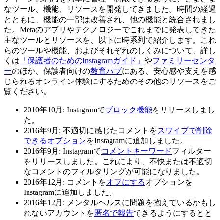
なツール、機能、リソースを開発してきました。時間の経過
とともに、機能の一部は改善され、他の機能と統合されまし
た。Metaのアプリやテクノロジーでこれまでに発表してきた
主なツールとリソースを、以下に時系列で紹介します。これ
らのツールや機能、およびそれぞれのしくみについて、詳し
くは
「保護者のためのInstagramガイド」
や
ファミリーセンタ
ー
のほか、保護者向けの
教育ハブ
にある、安心感や支えを感
じられるオンライン体験にするためのその他のリソースをご
覧ください。
2010年10月
: Instagramで
ブロック機能
をリリースしまし
た。
2016年9月:
不適切に感じたコメントを
スワイプで削除
できるオプション
をInstagramに追加しました。
2016年9月
: Instagramで
コメントキーワード
フィルター
をリリースしました。これにより、不快または不適切
なコメントのフィルタリングが可能になりました。
2016年12月
: コメントを
オフにする
オプションを
Instagramに追加しました。
2016年12月
: メンタルヘルスに問題を抱えているかもし
れないアカウントを
匿名で報告
できるようにするとと