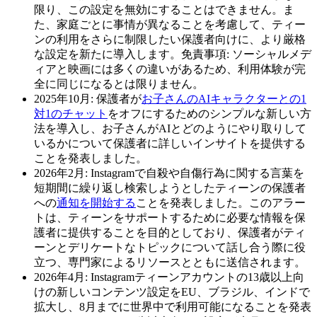
限り、この設定を無効にすることはできません。ま
た、家庭ごとに事情が異なることを考慮して、ティー
ンの利用をさらに制限したい保護者向けに、より厳格
な設定を新たに導入します。免責事項: ソーシャルメデ
ィアと映画には多くの違いがあるため、利用体験が完
全に同じになるとは限りません。
2025年10月
: 保護者が
お子さんのAIキャラクターとの1
対1のチャット
をオフにするためのシンプルな新しい方
法を導入し、お子さんがAIとどのようにやり取りして
いるかについて保護者に詳しいインサイトを提供する
ことを発表しました。
2026年2月
: Instagramで自殺や自傷行為に関する言葉を
短期間に繰り返し検索しようとしたティーンの保護者
への
通知を開始する
ことを発表しました。このアラー
トは、ティーンをサポートするために必要な情報を保
護者に提供することを目的としており、保護者がティ
ーンとデリケートなトピックについて話し合う際に役
立つ、専門家によるリソースとともに送信されます。
2026年4月
: Instagramティーンアカウントの13歳以上向
けの新しいコンテンツ設定をEU、ブラジル、インドで
拡大し、8月までに世界中で利用可能になることを発表