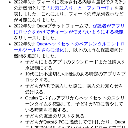
2022年3月:
フィードに表示される内容を選択できる2つ
の新機能として
「お気に入り」と「フォロー中」
を発
表しました。これにより、フィードの時系列表示など
が可能になりました。
2022年5月:
Questプラットフォームで、
保護者がアプリ
にロックをかけてティーンが使えないようにする機能
をリリースしました。
2022年6月
:
Questヘッドセットのペアレンタルコントロ
ールツールをさらに強化
し、以下のような保護者向け
機能を追加しました。
子どもによるアプリのダウンロードまたは購入を
承認制にする。
10代には不適切な可能性のある特定のアプリをブ
ロックする。
子どもがVRで購入した際に、購入のお知らせを
受け取る。
Oculusモバイルアプリからヘッドセットのスクリ
ーンタイムを確認して、子どもがVRに費やして
いる時間を把握する。
子どもの友達のリストを見る。
子どもがQuestをPCに接続して使用したり、Quest
ストアでは提供されていないサイドロードアプリ