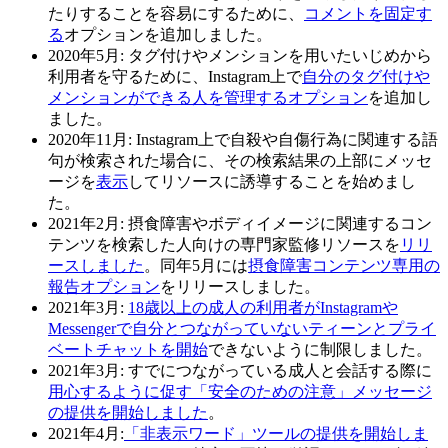
たりすることを容易にするために、
コメントを固定す
る
オプションを追加しました。
2020年5月
: タグ付けやメンションを用いたいじめから
利用者を守るために、Instagram上で
自分のタグ付けや
メンションができる人を管理するオプション
を追加し
ました。
2020年11月:
Instagram上で自殺や自傷行為に関連する語
句が検索された場合に、その検索結果の上部にメッセ
ージを
表示
してリソースに誘導することを始めまし
た。
2021年2月:
摂食障害やボディイメージに関連するコン
テンツを検索した人向けの専門家監修リソースを
リリ
ースしました
。同年5月には
摂食障害コンテンツ専用の
報告オプション
をリリースしました。
2021年3月:
18歳以上の成人の利用者がInstagramや
Messengerで自分とつながっていないティーンとプライ
ベートチャットを開始
できないように制限しました。
2021年3月:
すでにつながっている成人と会話する際に
用心するように促す「安全のための注意」メッセージ
の提供を開始しました
。
2021年4月:
「非表示ワード」ツールの提供を開始しま