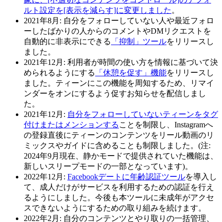
ルト設定を[表示を減らす]に変更しました
。
2021年8月:
自分をフォローしていない人や最近フォロ
ーしたばかりの人からのコメントやDMリクエストを
自動的に非表示にできる
「抑制」ツール
をリリースし
ました。
2021年12月:
利用者が時間の使い方を情報に基づいて決
められるようにする
「休憩を促す」機能
をリリースし
ました。ティーンにこの機能を周知するため、リマイ
ンダーをオンにするよう促すお知らせを配信しまし
た。
2021年12月
:
自分をフォローしていないティーンをタグ
付けまたはメンションする
ことを制限し、Instagramへ
の登録直後にティーンのコンテンツをリール動画のリ
ミックスやガイドに含めることも制限しました。(注:
2024年9月現在、静かモードで提供されていた機能は、
新しいスリープモードの一部となっています)。
2022年12月
:
Facebookデートに年齢認証ツール
を導入し
て、成人だけがサービスを利用するための認証を行え
るようにしました。今後も本ツールに未成年がアクセ
スできないようにするための取り組みを続けます。
2022年2月
: 自分のコンテンツとやり取りの一括管理、