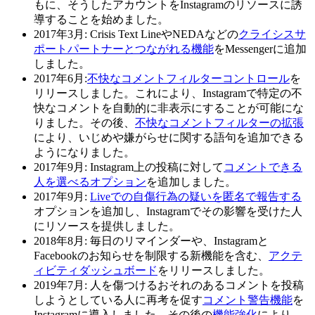
もに、そうしたアカウントをInstagramのリソースに誘
導することを始めました。
2017年3月:
Crisis Text LineやNEDAなどの
クライシスサ
ポートパートナーとつながれる機能
をMessengerに追加
しました。
2017年6月:
不快なコメントフィルターコントロール
を
リリースしました。これにより、Instagramで特定の不
快なコメントを自動的に非表示にすることが可能にな
りました。その後、
不快なコメントフィルターの拡張
により、いじめや嫌がらせに関する語句を追加できる
ようになりました。
2017年9月:
Instagram上の投稿に対して
コメントできる
人を選べるオプション
を追加しました。
2017年9月
:
Liveでの自傷行為の疑いを匿名で報告する
オプションを追加し、Instagramでその影響を受けた人
にリソースを提供しました。
2018年8月:
毎日のリマインダーや、Instagramと
Facebookのお知らせを制限する新機能を含む、
アクテ
ィビティダッシュボード
をリリースしました。
2019年7月:
人を傷つけるおそれのあるコメントを投稿
しようとしている人に再考を促す
コメント警告機能
を
Instagramに導入しました。その後の
機能強化
により、