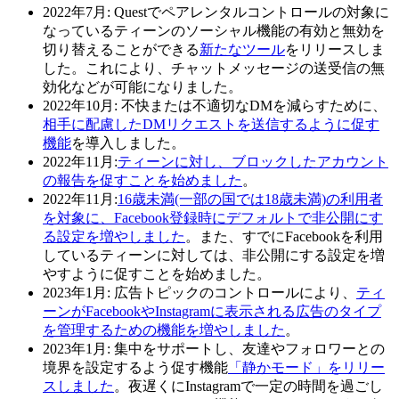
2022年7月:
Questでペアレンタルコントロールの対象に
なっているティーンのソーシャル機能の有効と無効を
切り替えることができる
新たなツール
をリリースしま
した。これにより、チャットメッセージの送受信の無
効化などが可能になりました。
2022年10月:
不快または不適切なDMを減らすために、
相手に配慮したDMリクエストを送信するように促す
機能
を導入しました。
2022年11月:
ティーンに対し、ブロックしたアカウント
の報告を促すことを始めました
。
2022年11月:
16歳未満(一部の国では18歳未満)の利用者
を対象に、Facebook登録時にデフォルトで非公開にす
る設定を増やしました
。また、すでにFacebookを利用
しているティーンに対しては、非公開にする設定を増
やすように促すことを始めました。
2023年1月
: 広告トピックのコントロールにより、
ティ
ーンがFacebookやInstagramに表示される広告のタイプ
を管理するための機能を増やしました
。
2023年1月
: 集中をサポートし、友達やフォロワーとの
境界を設定するよう促す機能
「静かモード」をリリー
スしました
。夜遅くにInstagramで一定の時間を過ごし