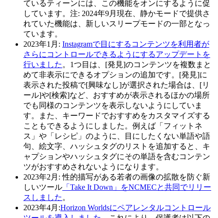
ているティーンには、この機能をオンにするように促
しています。注: 2024年9月現在、静かモードで提供さ
れていた機能は、新しいスリープモードの一部となっ
ています。
2023年1月
:
Instagramで目にするコンテンツを利用者が
さらにコントロールできるようにするアップデートを
行いました
。1つ目は、[発見]のコンテンツを複数まと
めて非表示にできるオプションの追加です。[発見]に
表示された投稿で[興味なし]が選択された場合は、[リ
ール]や[検索]など、おすすめが表示されるほかの場所
でも同様のコンテンツを表示しないようにしていま
す。また、キーワードでおすすめをカスタマイズする
こともできるようにしました。例えば「フィットネ
ス」や「レシピ」のように、目にしたくない単語や語
句、絵文字、ハッシュタグのリストを追加すると、キ
ャプションやハッシュタグにその単語を含むコンテン
ツがおすすめされないようになります。
2023年2月
: 性的描写がある若者の画像の拡散を防ぐ新
しいツール
「Take It Down」をNCMECと共同でリリー
スしました
。
2023年4月:
Horizon Worldsにペアレンタルコントロール
ツールを導入しました
。これにより、保護者は以下の