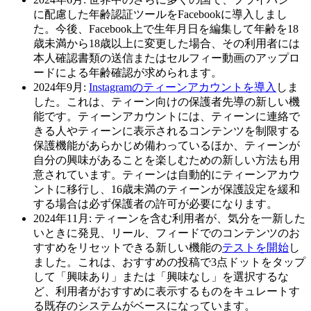
に配慮した年齢認証ツールをFacebookに導入しまし
た。今後、Facebook上で生年月日を編集して年齢を18
歳未満から18歳以上に変更した場合、その利用者には
本人確認書類の送信またはセルフィー動画のアップロ
ードによる年齢確認が求められます。
2024年9月:
Instagramのティーンアカウントを導入
しま
した。これは、ティーン向けの保護者先導の新しい機
能です。ティーンアカウントには、ティーンに連絡で
きる人やティーンに表示されるコンテンツを制限する
保護機能があらかじめ備わっているほか、ティーンが
自分の興味があることを楽しむための新しい方法も用
意されています。ティーンは自動的にティーンアカウ
ントに移行し、16歳未満のティーンが保護設定を緩和
する場合は必ず保護者の許可が必要になります。
2024年11月:
ティーンを含む利用者が、気分を一新した
いときに発見、リール、フィードでのコンテンツのお
すすめをリセットできる新しい機能の
テストを開始
し
ました。これは、おすすめの投稿で3点ドットをタップ
して「興味あり」または「興味なし」を選択するな
ど、利用者がおすすめに表示するものをキュレートす
る既存のシステムがベースになっています。