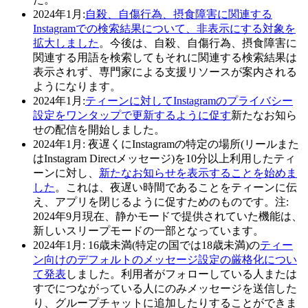
2024年1月:
自殺、自傷行為、摂食障害に関連する
Instagramでの検索結果について、非表示にする対象を
拡大しました
。今後は、自殺、自傷行為、摂食障害に
関連する用語を検索してもそれに関連する検索結果は
表示されず、専門家による支援リソースが案内される
ようになります。
2024年1月:
ティーンに対してInstagramのプライバシー
設定をワンタップで更新するように促す
新たなお知ら
せの配信を開始しました。
2024年1月
: 夜遅くにInstagramの特定の場所(リールまた
はInstagram Directメッセージ)を10分以上利用したティ
ーンに対し、
新たなお知らせを表示することを始めま
した
。これは、夜遅い時間であることをティーンに伝
え、アプリを閉じるように促すためのものです。注:
2024年9月現在、静かモードで提供されていた機能は、
新しいスリープモードの一部となっています。
2024年1月
: 16歳未満(特定の国では18歳未満)の
ティー
ン向けのデフォルトのメッセージ設定の厳格化につい
て発表
しました。利用者がフォローしている人または
すでにつながっている人にのみメッセージを送信した
り、グループチャットに追加したりすることができま