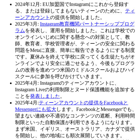
2024年12月:
EU加盟国でInstagramにこれから登録す
る、または登録してまもないティーンのために、
ティ
ーンアカウント
の提供を開始しました。
2025年3月:
Instagram教育機関パートナーシッププログ
ラム
を発表し、運用を開始しました。これは学校での
オンラインいじめに関する懸念への対策として、教
師、教育者、学校管理者が、ティーンの安全に関わる
問題をMetaに直接、簡単に報告できるようにする制度
です。夏休みを終えて学校に戻ってくる生徒たちがオ
ンラインでより安全に過ごせるよう、今後もプログラ
ムの改善を進めつつ米国のミドルスクールおよびハイ
スクールに参加を呼びかけていきます。
2025年4月:
Instagramのティーンアカウントに、
Instagram Liveの利用制限とヌード保護機能を追加する
ことを
発表しました
。
2025年4月:
ティーンアカウントの提供をFacebookと
Messengerにも拡大
します。FacebookとMessengerでも、
望まない連絡や不適切なコンテンツの遮断、利用時間
制限といった自動保護が利用できるようになります。
まず米国、イギリス、オーストラリア、カナダで提供
を開始し、他の地域にも順次展開していきます。