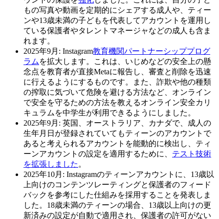
もの写真や動画を定期的にシェアする成人や、ティー
ンや13歳未満の子どもを代表してアカウントを運用し
ている保護者やタレントマネージャなどの成人も含ま
れます。
2025年9月
: Instagram
教育機関パートナーシッププログ
ラム
を拡大します。これは、いじめなどの安全上の懸
念点を教育者が直接Metaに報告し、審査と削除を迅速
に行えるようにするものです。また、詐欺や他の種類
の搾取に気づいて危険を避ける方法など、オンライン
で安全を守るための方法を教えるオンライン安全カリ
キュラムを中学生が利用できるようにしました。
2025年9月:
英国、オーストラリア、カナダで、成人の
生年月日が登録されていてもティーンのアカウントで
あると考えられるアカウントを能動的に検出し、ティ
ーンアカウントの設定を適用するために、
テスト技術
を拡張しました
。
2025年10月
: Instagramのティーンアカウントに、13歳以
上向けのコンテンツレーティングと保護者のフィード
バックを参考にした仕組みを採用することを発表しま
した。18歳未満のティーンの場合、13歳以上向けの更
新済みの設定が自動で適用され、保護者の許可がない