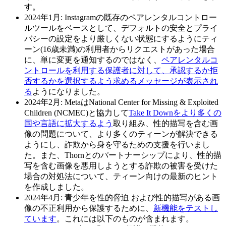
す。
2024年1月
: Instagramの既存のペアレンタルコントロー
ルツールをベースとして、デフォルトの安全とプライ
バシーの設定をより厳しくない状態にするようにティ
ーン(16歳未満)の利用者からリクエストがあった場合
に、単に変更を通知するのではなく、
ペアレンタルコ
ントロールを利用する保護者に対して、承認するか拒
否するかを選択するよう求めるメッセージが表示され
る
ようになりました。
2024年2月
: MetaはNational Center for Missing & Exploited
Children (NCMEC)と協力して
Take It Downをより多くの
国や言語に拡大するよう
取り組み、性的描写を含む画
像の問題について、より多くのティーンが解決できる
ようにし、詐欺から身を守るための支援を行いまし
た。また、Thornとのパートナーシップにより、性的描
写を含む画像を悪用しようとする詐欺の被害を受けた
場合の対処法について、ティーン向けの最新のヒント
を作成しました。
2024年4月:
青少年を性的脅迫 および性的描写がある画
像の不正利用から保護するために、
新機能をテストし
ています
。これには以下のものが含まれます。