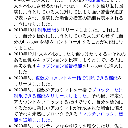
人を不快にさせるかもしれないコメントを繰り返し投
稿しようとしている人に対してはより強い警告が追加
で表示され、投稿した場合の措置の詳細も表示される
ようになりました。
2019年10月:
制限機能
をリリースしました。これによ
り、自分を標的にしようとしている人に知らせずに自
分のInstagram体験をコントロールすることが可能にな
りました。
2019年12月:
人を不快にしたり傷つけたりするおそれの
ある画像やキャプションを投稿しようとしている人に
再考を促す
キャプション警告機能
をInstagramに導入し
ました。
2020年5月:
複数のコメントを一括で削除できる機能
を
リリースしました。
2020年5月:
複数のアカウントを一括で
ブロックまたは
制限できる機能をリリースしました
。その後、特定の
アカウントをブロックするだけでなく、自分を標的に
するために新しいアカウントが作成された場合に備え
てそれも未然にブロックできる
「マルチブロック」機
能を追加しました
。
2020年5月:
ポジティブなやり取りを増やしたり、促し