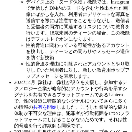
デバイス上の「ヌード保護」機能では、Instagram
で受信したDM内のヌードを含むと検出された画
像にぼかしを入れ、利用者にデリケートな写真を
送信する際には注意することをうながし、送信者
と受信者の両方に関連するリスクについて教育を
行います。18歳未満のティーンの場合、この機能
はデフォルトでオンになります。
性的脅迫に関わっている可能性があるアカウント
を検出し、ティーンとの関わりやメッセージ送信
を防ぐ新技術
性的脅迫を理由に削除されたアカウントとやり取
りしていた利用者に対し、新しい教育用ポップア
ップメッセージを表示します。
2024年4月:
弊社は、弊社が設立を支援し、参加するテ
クノロジー企業が略奪的なアカウントや行為を示すシ
グナルを共有できるプラットフォームであるLantern
で、性的脅迫に特徴的なシグナルについてさらに多く
の情報の
共有を開始
しました。こうした業界的な協力
体制が不可欠な理由は、犯罪者が行動範囲を1つのプラ
ットフォームにしぼることがないためです。それは性
的脅迫を行う詐欺師も同様です。
2024年6月
: 世界中のさらに多くの国で、プライバシー