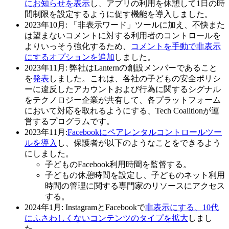
にお知らせを表示
し、アプリの利用を休憩して1日の時
間制限を設定するように促す機能を導入しました。
2023年10月
: 「非表示ワード」ツールに加え、不快また
は望まないコメントに対する利用者のコントロールを
よりいっそう強化するため、
コメントを手動で非表示
にするオプションを追加
しました。
2023年11月:
弊社はLanternの創設メンバーであること
を
発表
しました。これは、各社の子どもの安全ポリシ
ーに違反したアカウントおよび行為に関するシグナル
をテクノロジー企業が共有して、各プラットフォーム
において対応を取れるようにする、Tech Coalitionが運
営するプログラムです。
2023年11月:
Facebookにペアレンタルコントロールツー
ルを導入
し、保護者が以下のようなことをできるよう
にしました。
子どものFacebook利用時間を監督する。
子どもの休憩時間を設定し、子どものネット利用
時間の管理に関する専門家のリソースにアクセス
する。
2024年1月:
InstagramとFacebookで
非表示にする、10代
にふさわしくないコンテンツのタイプを拡大
しまし
た。