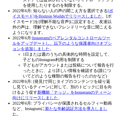
を使用したりするのを制限する。
2022年6月:
知らない人の声の聞こえ方を選択できる
[ボ
イスモード]をHorizon Worldsでリリースしました
。[ボ
イスモード]を[理解不能な音声]に設定すると、友達以
外の声は、理解できないフレンドリーな音に聞こえる
ようになります。
2022年6月:
Instagramのペアレンタルコントロールツー
ルをアップデートし、以下のような保護者向けオプシ
ョンを追加しました
。
1日または週のうちの具体的な時間を設定して、
子どものInstagram利用を制限する
子どもがアカウントまたは投稿について報告を行
ったときに、より詳しい情報を確認する(誰につ
いてどのような種類の報告を行ったのかなど)
2022年6月:
[発見]で同じタイプのコンテンツを繰り返
し見ているティーンに対して、別のトピックに目を向
けるよう促す
新機能「ナッジ」をInstagramのティーン
向けにリリースしました
。
2022年6月
: プライバシーが保護されるセルフィー動画
など、Instagramに
新たな年齢認証方法を導入しまし
た
。