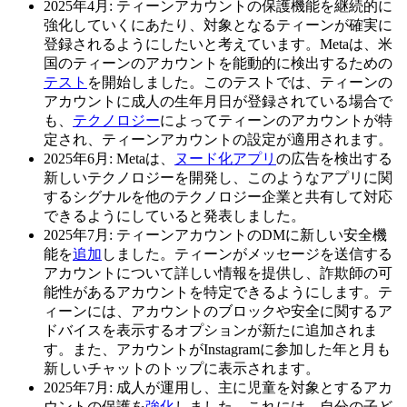
2025年4月:
ティーンアカウントの保護機能を継続的に
強化していくにあたり、対象となるティーンが確実に
登録されるようにしたいと考えています。Metaは、米
国のティーンのアカウントを能動的に検出するための
テスト
を開始しました。このテストでは、ティーンの
アカウントに成人の生年月日が登録されている場合で
も、
テクノロジー
によってティーンのアカウントが特
定され、ティーンアカウントの設定が適用されます。
2025年6月:
Metaは、
ヌード化アプリ
の広告を検出する
新しいテクノロジーを開発し、このようなアプリに関
するシグナルを他のテクノロジー企業と共有して対応
できるようにしていると発表しました。
2025年7月:
ティーンアカウントのDMに新しい安全機
能を
追加
しました。ティーンがメッセージを送信する
アカウントについて詳しい情報を提供し、詐欺師の可
能性があるアカウントを特定できるようにします。テ
ィーンには、アカウントのブロックや安全に関するア
ドバイスを表示するオプションが新たに追加されま
す。また、アカウントがInstagramに参加した年と月も
新しいチャットのトップに表示されます。
2025年7月:
成人が運用し、主に児童を対象とするアカ
ウントの保護を
強化
しました。これには、自分の子ど