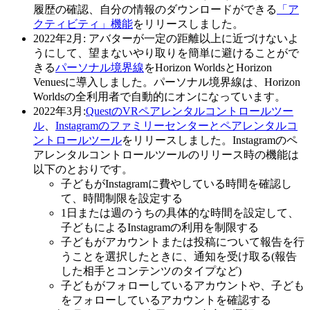
履歴の確認、自分の情報のダウンロードができる
「ア
クティビティ」機能
をリリースしました。
2022年2月:
アバターが一定の距離以上に近づけないよ
うにして、望まないやり取りを簡単に避けることがで
きる
パーソナル境界線
をHorizon WorldsとHorizon
Venuesに導入しました。パーソナル境界線は、Horizon
Worldsの全利用者で自動的にオンになっています。
2022年3月:
QuestのVRペアレンタルコントロールツー
ル
、
Instagramのファミリーセンターとペアレンタルコ
ントロールツール
をリリースしました。Instagramのペ
アレンタルコントロールツールのリリース時の機能は
以下のとおりです。
子どもがInstagramに費やしている時間を確認し
て、時間制限を設定する
1日または週のうちの具体的な時間を設定して、
子どもによるInstagramの利用を制限する
子どもがアカウントまたは投稿について報告を行
うことを選択したときに、通知を受け取る(報告
した相手とコンテンツのタイプなど)
子どもがフォローしているアカウントや、子ども
をフォローしているアカウントを確認する