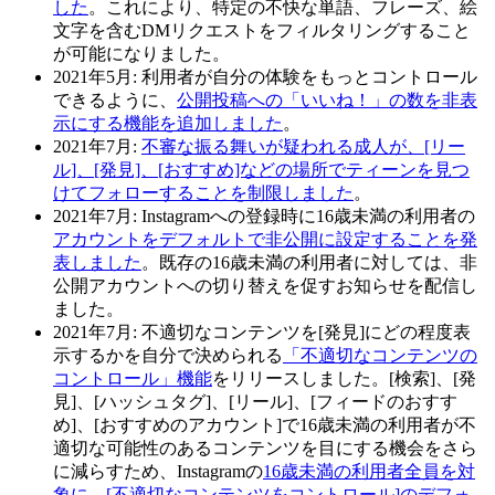
した
。これにより、特定の不快な単語、フレーズ、絵
文字を含むDMリクエストをフィルタリングすること
が可能になりました。
2021年5月:
利用者が自分の体験をもっとコントロール
できるように、
公開投稿への「いいね！」の数を非表
示にする機能を追加しました
。
2021年7月:
不審な振る舞いが疑われる成人が、[リー
ル]、[発見]、[おすすめ]などの場所でティーンを見つ
けてフォローすることを制限しました
。
2021年7月
: Instagramへの登録時に16歳未満の利用者の
アカウントをデフォルトで非公開に設定することを発
表しました
。既存の16歳未満の利用者に対しては、非
公開アカウントへの切り替えを促すお知らせを配信し
ました。
2021年7月
: 不適切なコンテンツを[発見]にどの程度表
示するかを自分で決められる
「不適切なコンテンツの
コントロール」機能
をリリースしました。[検索]、[発
見]、[ハッシュタグ]、[リール]、[フィードのおすす
め]、[おすすめのアカウント]で16歳未満の利用者が不
適切な可能性のあるコンテンツを目にする機会をさら
に減らすため、Instagramの
16歳未満の利用者全員を対
象に、[不適切なコンテンツをコントロール]のデフォ