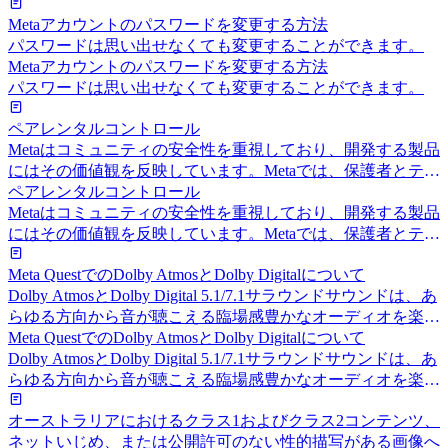
セットから削除されます。
Metaアカウントのパスワードを変更する方法
パスワードは思い出せなくても変更することができます。
Metaアカウントのパスワードを変更する方法
パスワードは思い出せなくても変更することができます。
ペアレンタルコントロール
Metaはコミュニティの安全性を重視しており、開発する製品
にはその価値観を反映しています。Metaでは、保護者とティ
ーンにバーチャルワールドを安心してご利用いただけるよう
ペアレンタルコントロール
に、一連のペアレンタルコントロール機能を導入していま
Metaはコミュニティの安全性を重視しており、開発する製品
す。
にはその価値観を反映しています。Metaでは、保護者とティ
ーンにバーチャルワールドを安心してご利用いただけるよう
Meta QuestでのDolby AtmosとDolby Digitalについて
に、一連のペアレンタルコントロール機能を導入していま
Dolby AtmosとDolby Digital 5.1/7.1サラウンドサウンドは、あ
す。
らゆる方向から音が聴こえる臨場感豊かなオーディオを楽し
めます。
Meta QuestでのDolby AtmosとDolby Digitalについて
Dolby AtmosとDolby Digital 5.1/7.1サラウンドサウンドは、あ
らゆる方向から音が聴こえる臨場感豊かなオーディオを楽し
めます。
オーストラリアにおけるクラス1およびクラス2コンテンツ、
ネットいじめ、または公開許可のない性的描写がある画像へ