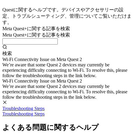
Questに関するヘルプです。デバイスやアクセサリーの設
定、トラブルシューティング、管理についてご覧いただけま
す。
Meta Quest+に関する記事を検索
Meta Quest+に関する記事を検索
検索
Wi-Fi Connectivity Issue on Meta Quest 2
We’re aware that some Quest 2 devices may currently be
experiencing difficulty connecting to Wi-Fi. To resolve this, please
follow the troubleshooting steps in the link below.
Wi-Fi Connectivity Issue on Meta Quest 2
We’re aware that some Quest 2 devices may currently be
experiencing difficulty connecting to Wi-Fi. To resolve this, please
follow the troubleshooting steps in the link below.
Troubleshooting Steps
Troubleshooting Steps
よくある問題に関するヘルプ