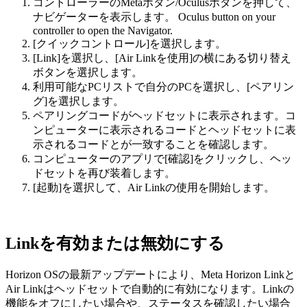
コントローラーの
Metaボタン
/
Oculusボタン
を押して、
ナビゲーターを表示します。
Oculus button
on your
controller to open the Navigator.
[クイックコントロール]
を選択します。
[Link]
を選択し、
[Air Linkを使用]
の横にある切り替え
ボタンを選択します。
利用可能なPCリストで自分のPCを選択し、[ペアリン
グ]を選択します。
ペアリングコードがヘッドセットに表示されます。コ
ンピューターに表示されるコードとヘッドセットに表
示されるコードとが一致することを確認します。
コンピューターのアプリで
[確認]
をクリックし、ヘッ
ドセットを再び装着します。
[起動]
を選択して、Air Linkの使用を開始します。
Linkを有効または無効にする
Horizon OSの最新アップデートにより、Meta Horizon Linkと
Air Linkはヘッドセットで自動的に有効になります。Linkの
機能をオフにしたい場合や、ステータスを確認したい場合