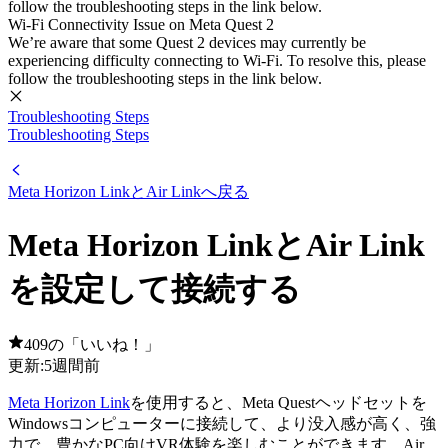
follow the troubleshooting steps in the link below.
Wi-Fi Connectivity Issue on Meta Quest 2
We’re aware that some Quest 2 devices may currently be
experiencing difficulty connecting to Wi-Fi. To resolve this, please
follow the troubleshooting steps in the link below.
Troubleshooting Steps
Troubleshooting Steps
Meta Horizon LinkとAir Linkへ戻る
Meta Horizon LinkとAir Link
を設定して接続する
409の「いいね！」
更新:
5週間前
Meta Horizon Link
を使用すると、Meta Questヘッドセットを
Windowsコンピューターに接続して、より没入感が高く、強
力で、豊かなPC向けVR体験を楽しむことができます。Air