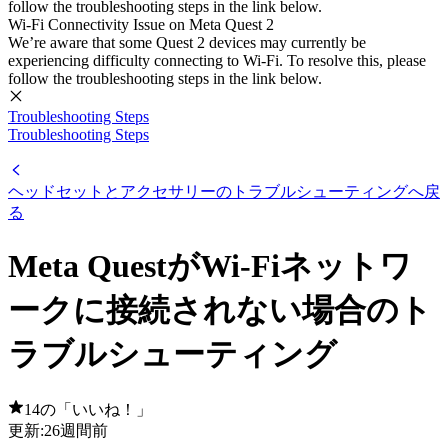
follow the troubleshooting steps in the link below.
Wi-Fi Connectivity Issue on Meta Quest 2
We’re aware that some Quest 2 devices may currently be
experiencing difficulty connecting to Wi-Fi. To resolve this, please
follow the troubleshooting steps in the link below.
Troubleshooting Steps
Troubleshooting Steps
ヘッドセットとアクセサリーのトラブルシューティングへ戻
る
Meta QuestがWi-Fiネットワ
ークに接続されない場合のト
ラブルシューティング
14の「いいね！」
更新:
26週間前