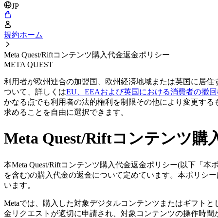
JP
規約ホーム
Meta Quest/Riftコンテンツ購入代金返金ポリシー
META QUEST
利用者が欧州連合の加盟国、欧州経済地域または英国に居住
ついて、詳しくは
EU、EEAおよび英国における消費者の撤
かなる点でも利用者の法的権利を制限その他により変更する
求めることを自由に選択できます。
Meta Quest/Riftコンテ
本Meta Quest/Riftコンテンツ購入代金返金ポリシー(以下「本ポリ
を含む)の購入代金の返金について定めています。本ポリシーは、Meta Platform
います。
Metaでは、購入した対象デジタルコンテンツまたはギフト
金リクエストが適切に申請され、対象コンテンツの操作時間