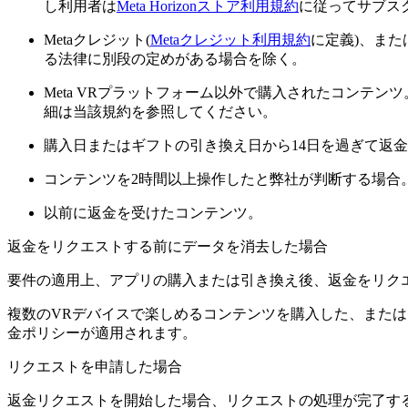
し利用者は
Meta Horizonストア利用規約
に従ってサブス
Metaクレジット(
Metaクレジット利用規約
に定義)、また
る法律に別段の定めがある場合を除く。
Meta VRプラットフォーム以外で購入されたコンテン
細は当該規約を参照してください。
購入日またはギフトの引き換え日から14日を過ぎて返
コンテンツを2時間以上操作したと弊社が判断する場合
以前に返金を受けたコンテンツ。
返金をリクエストする前にデータを消去した場合
要件の適用上、アプリの購入または引き換え後、返金をリク
複数のVRデバイスで楽しめるコンテンツを購入した、また
金ポリシーが適用されます。
リクエストを申請した場合
返金リクエストを開始した場合、リクエストの処理が完了す