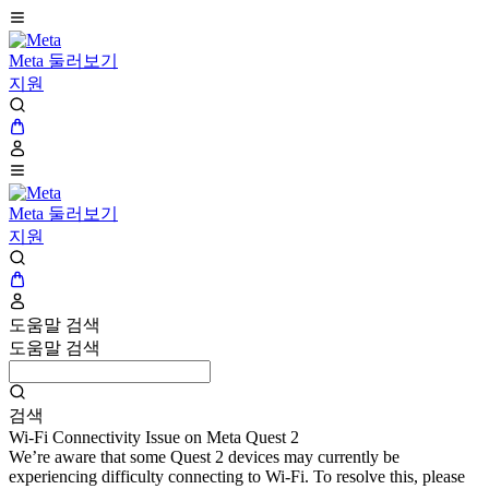
Meta 둘러보기
지원
Meta 둘러보기
지원
도움말 검색
도움말 검색
검색
Wi-Fi Connectivity Issue on Meta Quest 2
We’re aware that some Quest 2 devices may currently be
experiencing difficulty connecting to Wi-Fi. To resolve this, please