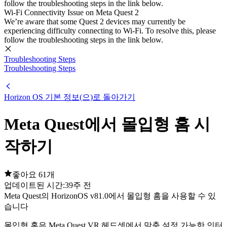
follow the troubleshooting steps in the link below.
Wi-Fi Connectivity Issue on Meta Quest 2
We’re aware that some Quest 2 devices may currently be
experiencing difficulty connecting to Wi-Fi. To resolve this, please
follow the troubleshooting steps in the link below.
Troubleshooting Steps
Troubleshooting Steps
Horizon OS 기본 정보(으)로 돌아가기
Meta Quest에서 몰입형 홈 시
작하기
좋아요 61개
업데이트된 시간:
39주 전
Meta Quest의 HorizonOS v81.0에서 몰입형 홈을 사용할 수 있
습니다
몰입형 홈은 Meta Quest VR 헤드셋에서 맞춤 설정 가능한 인터