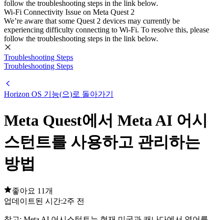
follow the troubleshooting steps in the link below.
Wi-Fi Connectivity Issue on Meta Quest 2
We’re aware that some Quest 2 devices may currently be
experiencing difficulty connecting to Wi-Fi. To resolve this, please
follow the troubleshooting steps in the link below.
Troubleshooting Steps
Troubleshooting Steps
Horizon OS 기능(으)로 돌아가기
Meta Quest에서 Meta AI 어시
스턴트를 사용하고 관리하는
방법
좋아요 11개
업데이트된 시간:
2주 전
참고
: Meta AI 어시스턴트는 현재 미국과 캐나다에서 영어를