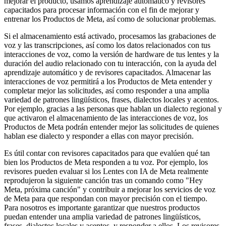
mejorar el producto, usamos aprendizaje automático y revisores
capacitados para procesar información con el fin de mejorar y
entrenar los Productos de Meta, así como de solucionar problemas.
Si el almacenamiento está activado, procesamos las grabaciones de
voz y las transcripciones, así como los datos relacionados con tus
interacciones de voz, como la versión de hardware de tus lentes y la
duración del audio relacionado con tu interacción, con la ayuda del
aprendizaje automático y de revisores capacitados. Almacenar las
interacciones de voz permitirá a los Productos de Meta entender y
completar mejor las solicitudes, así como responder a una amplia
variedad de patrones lingüísticos, frases, dialectos locales y acentos.
Por ejemplo, gracias a las personas que hablan un dialecto regional y
que activaron el almacenamiento de las interacciones de voz, los
Productos de Meta podrán entender mejor las solicitudes de quienes
hablan ese dialecto y responder a ellas con mayor precisión.
Es útil contar con revisores capacitados para que evalúen qué tan
bien los Productos de Meta responden a tu voz. Por ejemplo, los
revisores pueden evaluar si los Lentes con IA de Meta realmente
reprodujeron la siguiente canción tras un comando como "Hey
Meta, próxima canción" y contribuir a mejorar los servicios de voz
de Meta para que respondan con mayor precisión con el tiempo.
Para nosotros es importante garantizar que nuestros productos
puedan entender una amplia variedad de patrones lingüísticos,
frases, dialectos locales y acentos, y responder a ellos. Los revisores