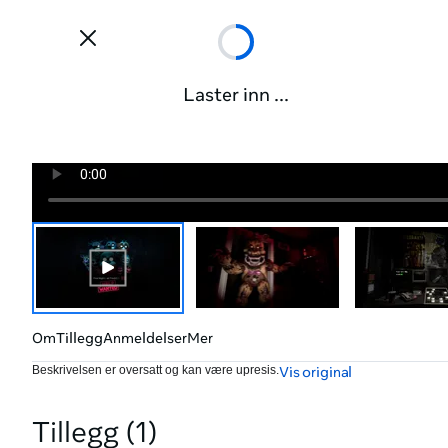
Laster inn ...
Om
Tillegg
Anmeldelser
Mer
Beskrivelsen er oversatt og kan være upresis.
Vis original
Tillegg (1)