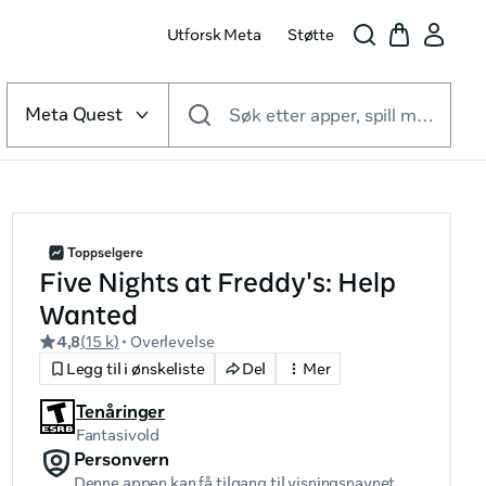
Utforsk Meta
Støtte
Velg
VR-
Meta Quest
Søk etter apper, spill med mer
plattform
Toppselgere
Five Nights at Freddy's: Help
Wanted
4,8
(
15 k
)
• Overlevelse
Legg til i ønskeliste
Del
Mer
Tenåringer
Fantasivold
Personvern
Denne appen kan få tilgang til visningsnavnet