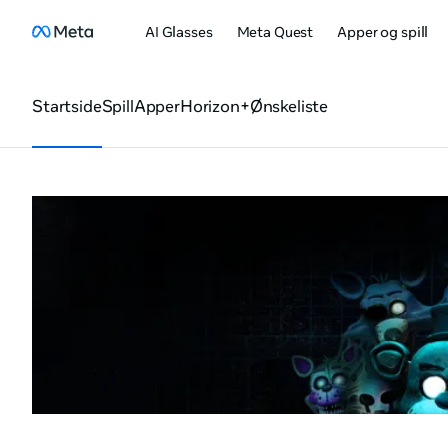
AI Glasses
Meta Quest
Apper og spill
Startside
Spill
Apper
Horizon+
Ønskeliste