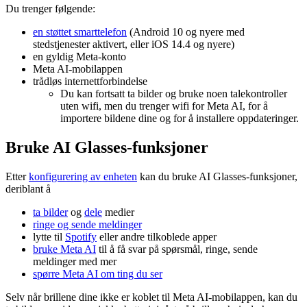
Du trenger følgende:
en støttet smarttelefon
(Android 10 og nyere med
stedstjenester aktivert, eller iOS 14.4 og nyere)
en gyldig Meta-konto
Meta AI-mobilappen
trådløs internettforbindelse
Du kan fortsatt ta bilder og bruke noen talekontroller
uten wifi, men du trenger wifi for Meta AI, for å
importere bildene dine og for å installere oppdateringer.
Bruke AI Glasses-funksjoner
Etter
konfigurering av enheten
kan du bruke AI Glasses-funksjoner,
deriblant å
ta bilder
og
dele
medier
ringe og sende meldinger
lytte til
Spotify
eller andre tilkoblede apper
bruke Meta AI
til å få svar på spørsmål, ringe, sende
meldinger med mer
spørre Meta AI om ting du ser
Selv når brillene dine ikke er koblet til Meta AI-mobilappen, kan du