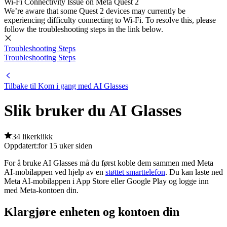
Wi-Fi Connectivity Issue on Meta Quest 2
We’re aware that some Quest 2 devices may currently be
experiencing difficulty connecting to Wi-Fi. To resolve this, please
follow the troubleshooting steps in the link below.
Troubleshooting Steps
Troubleshooting Steps
Tilbake til Kom i gang med AI Glasses
Slik bruker du AI Glasses
34 likerklikk
Oppdatert:
for 15 uker siden
For å bruke AI Glasses må du først koble dem sammen med Meta
AI-mobilappen ved hjelp av en
støttet smarttelefon
. Du kan laste ned
Meta AI-mobilappen i App Store eller Google Play og logge inn
med Meta-kontoen din.
Klargjøre enheten og kontoen din