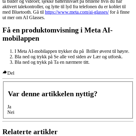
ta bilder og videoer, sjekke batterinivået på brillene hvis du har
aktivert talekontroller, og lytte til lyd fra telefonen du er koblet til
med Bluetooth. Gå til
https://www.meta.com/ai-glasses/
for å finne
ut mer om AI Glasses.
Få en produktomvisning i Meta AI-
mobilappen
I Meta AI-mobilappen trykker du på
Briller
øverst til høyre.
Bla ned og trykk på
Se alle
ved siden av
Lær og utforsk
.
Bla ned og trykk på
Ta en nærmere titt
.
Del
Var denne artikkelen nyttig?
Ja
Nei
Relaterte artikler