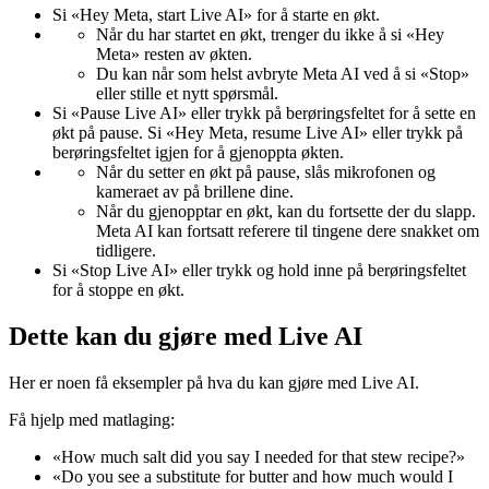
Si «Hey Meta, start Live AI» for å starte en økt.
Når du har startet en økt, trenger du ikke å si «Hey
Meta» resten av økten.
Du kan når som helst avbryte Meta AI ved å si «Stop»
eller stille et nytt spørsmål.
Si «Pause Live AI» eller trykk på berøringsfeltet for å sette en
økt på pause. Si «Hey Meta, resume Live AI» eller trykk på
berøringsfeltet igjen for å gjenoppta økten.
Når du setter en økt på pause, slås mikrofonen og
kameraet av på brillene dine.
Når du gjenopptar en økt, kan du fortsette der du slapp.
Meta AI kan fortsatt referere til tingene dere snakket om
tidligere.
Si «Stop Live AI» eller trykk og hold inne på berøringsfeltet
for å stoppe en økt.
Dette kan du gjøre med Live AI
Her er noen få eksempler på hva du kan gjøre med Live AI.
Få hjelp med matlaging:
«How much salt did you say I needed for that stew recipe?»
«Do you see a substitute for butter and how much would I