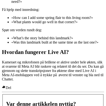
need?»
Få hjelp med innredning:
«How can I add some spring flair to this living room?»
«What plants would go well in that corner?»
Spør om verden rundt deg:
«What’s the story behind this landmark?»
«Was this landmark built at the same time as the last one?»
Hvordan fungerer Live AI?
Kameraet og mikrofonen på brillene er aktive under hele økten, slik
at svarene til Meta AI blir raskere og relatert til det du ser. Du kan gå
gjennom og slette transkripsjoner fra øktene dine med Live AI i
Meta AI-mobilappen ved å trykke på
øverst til venstre og bla ned til
Chatter
.
Del
Var denne artikkelen nyttig?