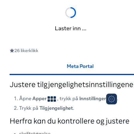
Hjelpesenter for Meta Portal
Innstillinger og ekstra
Laster inn ...
Justere tilgjengelighets
26 likerklikk
Meta Portal
Justere tilgjengelighetsinnstillingen
Åpne
Apper
, trykk på
Innstillinger
.
Trykk på
Tilgjengelighet
.
Herfra kan du kontrollere og justere
skriftstørrelse