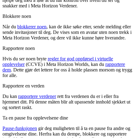
hjelpe deg med å føle at du har kontroll over hvem du ser og
snakker med i Meta Horizon Verdener.
Blokkere noen
Når du
blokkerer noen
, kan de ikke søke etter, sende melding eller
sende invitasjoner til deg. De vises som en avatar uten noen trekk i
Meta Horizon Verdener, og dere vil ikke kunne høre hverandre.
Rapportere noen
Hvis du ser noen bryte
regler for god oppførsel i virtuelle
opplevelser
(CCVE) i Meta Horizon Worlds, kan du
rapportere
dem
. Dette gjør det lettere for oss å holde plassen morsom og trygg
for alle.
Rapportere en verden
Du kan
rapportere verdener
rett fra verdenen du er i eller fra
hjemmet ditt. På denne måten blir alt upassende innhold sjekket ut
og sortert raskt.
Ta en pause fra opplevelsene dine
Pause-funksjonen
gir deg muligheten til å ta en pause fra andre og
omgivelsene dine. Herfra kan du dempe, blokkere og rapportere