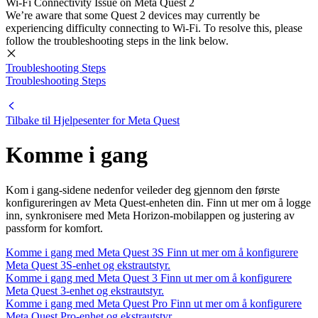
Wi-Fi Connectivity Issue on Meta Quest 2
We’re aware that some Quest 2 devices may currently be
experiencing difficulty connecting to Wi-Fi. To resolve this, please
follow the troubleshooting steps in the link below.
Troubleshooting Steps
Troubleshooting Steps
Tilbake til
Hjelpesenter for Meta Quest
Komme i gang
Kom i gang-sidene nedenfor veileder deg gjennom den første
konfigureringen av Meta Quest-enheten din. Finn ut mer om å logge
inn, synkronisere med Meta Horizon-mobilappen og justering av
passform for komfort.
Komme i gang med Meta Quest 3S
Finn ut mer om å konfigurere
Meta Quest 3S-enhet og ekstrautstyr.
Komme i gang med Meta Quest 3
Finn ut mer om å konfigurere
Meta Quest 3-enhet og ekstrautstyr.
Komme i gang med Meta Quest Pro
Finn ut mer om å konfigurere
Meta Quest Pro-enhet og ekstrautstyr.