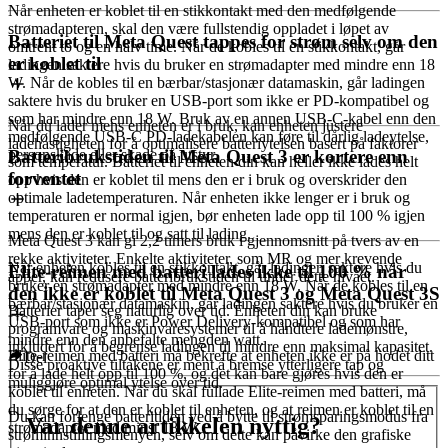
Når enheten er koblet til en stikkontakt med den medfølgende
strømadapteren, skal den være fullstendig oppladet i løpet av
Batteriet til Meta Quest tappes for strøm selv om den
omtrent to og en halv time. Når de kobles til en stikkontakt, går
er koblet til
ladingen saktere hvis du bruker en strømadapter med mindre enn 18
W. Når de kobles til en bærbar/stasjonær datamaskin, går ladingen
saktere hvis du bruker en USB-port som ikke er PD-kompatibel og
som har mindre enn 18 W. Bruk av en annen USB-C-kabel enn den
Når du lader mens enheten er i bruk, kan enheten justere
medfølgende USB-C PD-ladekabelen kan føre til dårlig ladeytelse,
ladehastigheten for å optimalisere batteriytelsen basert på faktorer
Batteribrukstiden til Meta Quest 3 er kortere enn
personskade eller skade på utstyr.
som temperatur. Batteriet til enheten din kan heller ikke lades helt
forventet
opp hvis den er koblet til mens den er i bruk og overskrider den
optimale ladetemperaturen. Når enheten ikke lenger er i bruk og
temperaturen er normal igjen, bør enheten lade opp til 100 % igjen
mens den er koblet til og satt til lading.
Meta Quest 3 kan gi 2,2 timers bruk i gjennomsnitt på tvers av en
rekke aktiviteter. Enkelte aktiviteter, som MR og mer krevende
Når enheten kobles til en stikkontakt, går ladingen saktere hvis du
Elite-reimen med batteri lades ikke til 100 % når
apper, kan redusere batteribrukstiden til under dette nivået.
bruker en strømadapter med mindre enn 18 W. Når de kobles til en
den ikke er koblet til Meta Quest 3 og Meta Quest 3S
bærbar/stasjonær datamaskin, går ladingen saktere hvis du bruker en
Batterier taper seg naturlig over tid. Enheten din kan bruke
USB-port som ikke er Power Delivery-kompatibel og som har
programvare og maskinvaresystemer til å håndtere lademønstre,
mindre enn den anbefalte mengden watt.
inkludert for å begrense ladingen til mindre enn maksimal kapasitet.
Elite-reimen med batteri må bekrefte at enheten ikke er på hodet ditt
Del
Disse proaktive tiltakene er ment å bremse ytterligere tap og
for å lade helt opp til 100 %, og det kan bare gjøres hvis den er
muliggjøre optimal ytelse over tid.
koblet til enheten. Når du skal fullade Elite-reimen med batteri, må
du sørge for at den er koblet til enheten, og at reimen er koblet til en
Du kan forlenge batteritiden ved å bytte til strømsparingsmodus fra
Var denne artikkelen nyttig?
strømadapter med minst 18 W.
strøminnstillingsmenyen, selv om dette kan påvirke den grafiske