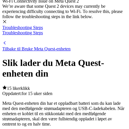
Wi-Fi Connectivity Issue on Meta Quest 2
We’re aware that some Quest 2 devices may currently be
experiencing difficulty connecting to Wi-Fi. To resolve this, please
follow the troubleshooting steps in the link below.
Troubleshooting Steps
Troubleshooting Steps
Tilbake til Bruke Meta Quest-enheten
Slik lader du Meta Quest-
enheten din
15 likerklikk
Oppdatert:
for 15 uker siden
Meta Quest-enheten din har et oppladbart batteri som du kan lade
med den medfølgende strømadapteren og USB-C-ladekabelen. Når
enheten er koblet til en stikkontakt med den medfølgende
strømadapteren, skal den være fullstendig oppladet i løpet av
omtrent to og en halv time.