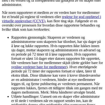
med i en verden og få forespørselen din godkjent av en skaper eller
administrator.
Når noen rapporterer et medlem av en verden bare for medlemmer
for et brudd på reglene til verdenen eller
reglene for god oppførsel i
virtuelle opplevelser (CCVE)
, kan flere ting skje. Følgende er en
oversikt over prosessen for hvordan disse rapportene behandles og
hvilke tiltak som kan iverksettes:
Rapporten gjennomgås
: Skaperen av verdenen og
administratorene som skaperen har tilordnet, har sju dager på
å løse og lukke rapporten. Hvis rapporten ikke lukkes innen
sju dager, mottar skaperen og administratoren en advarsel og
en periode på 72 timer til å løse rapporten. Hvis rapporten
fortsatt er uløst 14 dager etter datoen rapporten ble opprettet,
blir verdenen bare for medlemmer skjult (dette gjelder bare for
synlige verdener bare for medlemmer
). Hver etterfølgende
periode på 72 timer der rapporten fortsatt er uløst, fører til
ekstra tiltak. Disse tiltakene kan være å kreve tilstedeværelse
av en administrator i verdenen, hindre at nye medlemmer
legges til, og fjerne publisering av verdenen permanent. Når
rapporten lukkes, fjernes ett tidligere tiltak om gangen med tre
dagers mellomrom.
Merk:
Meta håndterer utvalgte brudd.
Utførte handlinger
: Uansett om en skaper eller administrator
er til stede i verdenen når en rapport sendes inn, kan de
midlertidig dempe eller midlertidig eller permanent fjerne