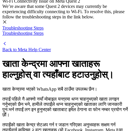
Wi-Fi Connectivity Issue on Meta Quest 2
We’re aware that some Quest 2 devices may currently be
experiencing difficulty connecting to Wi-Fi. To resolve this, please
follow the troubleshooting steps in the link below.
Troubleshooting Steps
Troubleshooting Steps
Back to
Meta Help Center
खाता केन्द्रमा आफ्ना खाताहरू
हाल्नुहोस् वा त्यहाँबाट हटाउनुहोस्।
खाता केन्द्रमा भएको WhatsApp सबै ठाउँमा उपलब्ध छैन।
तपाईं पहिले नै आफ्नो नयाँ मोबाइल यन्त्रमा थप्न चाहनुभएको खाता लगइन
गर्नुभएको छैन भने, हामीले तपाईंले थप्न चाहनुभएको खाताका लागि जानकारी
पुनःभर्न तपाईं लग इन हुनुभएको खाताबाट इमेल ठेगाना वा फोन नम्बर प्रयोग गर्ने
छौं।
तपाईंको खाता केन्द्र सेटअप गर्न र जडान गरिएका अनुभवहरू सक्षम गर्न
तपाईंलाई कम्तिमा २ वटा खाताहरू (यो Facebook, Instagram, Meta र/वा