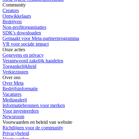
Community
Creators
Ontwikkelaars
Bedrijven
Non-profitorganisaties
SDK's downloaden
Gemaakt voor Meta-partnerprogramma
VR voor sociale impact
Onze acties
Gegevens en privacy
Verantwoord zakelijk handelen
Toegankelijkheid
Verkiezingen
Over ons
Over Meta
Bedrijfsinformatie
Vacatures
Mediagalerij
Informatiebronnen voor merken
Voor investeerders
Newsroom
Voorwaarden en beleid van website
Richtlijnen voor de community
Privacybeleid
Voorwaarden