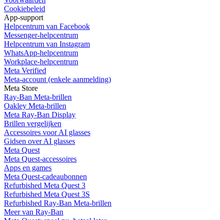
Cookiebeleid
App-support
Helpcentrum van Facebook
Messenger-helpcentrum
Helpcentrum van Instagram
WhatsApp-helpcentrum
Workplace-helpcentrum
Meta Verified
Meta-account (enkele aanmelding)
Meta Store
Ray-Ban Meta-brillen
Oakley Meta-brillen
Meta Ray-Ban Display
Brillen vergelijken
Accessoires voor AI glasses
Gidsen over AI glasses
Meta Quest
Meta Quest-accessoires
Apps en games
Meta Quest-cadeaubonnen
Refurbished Meta Quest 3
Refurbished Meta Quest 3S
Refurbished Ray-Ban Meta-brillen
Meer van Ray-Ban