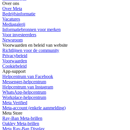
Over ons
Over Meta
Bedrijfsinformatie
Vacatures
Mediagalerij
Informatiebronnen voor merken
Voor investeerders
Newsroom
Voorwaarden en beleid van website
Richtlijnen voor de community
Privacybeleid
Voorwaarden
Cookiebeleid
App-support
Helpcentrum van Facebook
Messenger-helpcentrum
Helpcentrum van Instagram
WhatsApp-helpcentrum
Workplace-helpcentrum
Meta Verified
Meta-account (enkele aanmelding)
Meta Store
Ray-Ban Meta-brillen
Oakley Meta-brillen
Meta Ray-Ban Display