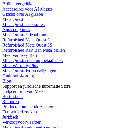
Brillen vergelijken
Accessoires voor AI glasses
Gidsen over AI glasses
Meta Quest
Meta Quest-accessoires
Apps en games
Meta Quest-cadeaubonnen
Refurbished Meta Quest 3
Refurbished Meta Quest 3S
Refurbished Ray-Ban Meta-brillen
Meer van Ray-Ban
Meta Quest: speel nu, betaal later.
Meta Warranty Plus
Meta Quest-doorverwijzingen
Onderwijskorting
Blog
Support en juridische informatie Store
Helpcentrum van Meta
Bestelstatus
Retouren
Productdemonstratie zoeken
Een winkel zoeken
Juridisch
Verkoopvoorwaarden
Meta Quest-veiligheidscentrum