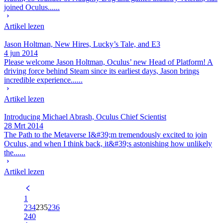
joined Oculus......
Artikel lezen
Jason Holtman, New Hires, Lucky’s Tale, and E3
4 jun 2014
Please welcome Jason Holtman, Oculus’ new Head of Platform! A
driving force behind Steam since its earliest days, Jason brings
incredible experience......
Artikel lezen
Introducing Michael Abrash, Oculus Chief Scientist
28 Mrt 2014
The Path to the Metaverse I&#39;m tremendously excited to join
Oculus, and when I think back, it&#39;s astonishing how unlikely
the......
Artikel lezen
1
234
235
236
240