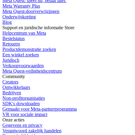
Meta Quest: speel nu, betaal later.
Meta Warranty Plus
Meta Quest-doorverwijzingen
Onderwijskorting
Blog
Support en juridische informatie Store
Helpcentrum van Meta
Bestelstatus
Retouren
Productdemonstratie zoeken
Een winkel zoeken
Juridisch
Verkoopvoorwaarden
Meta Quest-veiligheidscentrum
Community
Creators
Ontwikkelaars
Bedrijven
Non-profitorganisaties
SDK's downloaden
Gemaakt voor Meta-partnerprogramma
VR voor sociale impact
Onze acties
Gegevens en privacy
Verantwoord zakelijk handelen