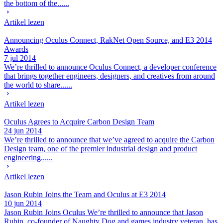
the bottom of the......
Artikel lezen
Announcing Oculus Connect, RakNet Open Source, and E3 2014
Awards
7 jul 2014
We’re thrilled to announce Oculus Connect, a developer conference
that brings together engineers, designers, and creatives from around
the world to share......
Artikel lezen
Oculus Agrees to Acquire Carbon Design Team
24 jun 2014
We’re thrilled to announce that we’ve agreed to acquire the Carbon
Design team, one of the premier industrial design and product
engineering......
Artikel lezen
Jason Rubin Joins the Team and Oculus at E3 2014
10 jun 2014
Jason Rubin Joins Oculus We’re thrilled to announce that Jason
Rubin, co-founder of Naughty Dog and games industry veteran, has