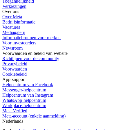
Toegankelijkheid
Verkiezingen
Over ons
Over Meta
Bedrijfsinformatie
Vacatures
Mediagalerij
Informatiebronnen voor merken
Voor investeerders
Newsroom
Voorwaarden en beleid van website
Richtlijnen voor de community
Privacybeleid
Voorwaarden
Cookiebeleid
App-support
Helpcentrum van Facebook
Messenger-helpcentrum
Helpcentrum van Instagram
WhatsApp-helpcentrum
Workplace-helpcentrum
Meta Verified
Meta-account (enkele aanmelding)
Nederlands