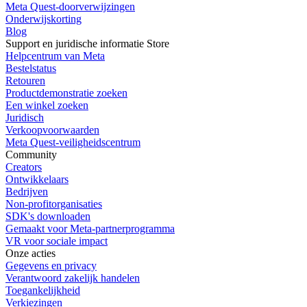
Meta Quest-doorverwijzingen
Onderwijskorting
Blog
Support en juridische informatie Store
Helpcentrum van Meta
Bestelstatus
Retouren
Productdemonstratie zoeken
Een winkel zoeken
Juridisch
Verkoopvoorwaarden
Meta Quest-veiligheidscentrum
Community
Creators
Ontwikkelaars
Bedrijven
Non-profitorganisaties
SDK's downloaden
Gemaakt voor Meta-partnerprogramma
VR voor sociale impact
Onze acties
Gegevens en privacy
Verantwoord zakelijk handelen
Toegankelijkheid
Verkiezingen