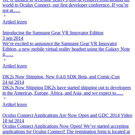
world to Oculus Connect, our first developer conference. If you’re
not at......
Artikel lezen
Introducing the Samsung Gear VR Innovator Edition
3 sep 2014
We’re excited to announce the Samsung Gear VR Innovator
Edition, a new mobile virtual reality headset using the Galaxy Note
4,......
Artikel lezen
DK2s Now Shipping, New 0.4.0 SDK Beta, and Comic-Con
24 jul 2014
DK2s Now Shipping DK2s have started shipping out to developers
in the Americas, Europe, Africa, and Asia, and we expect to......
Artikel lezen
Oculus Connect Applications Are Now Open and GDC 2014 Video
18 jul 2014
Oculus Connect Applications Now Open! We’ve started accepting
applications for Oculus Connect! The registration form is located at