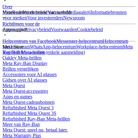
Over
Meta
Voorwaarden en beleid van website
Bedrijfsinformatie
Vacatures
Mediagalerij
Informatiebronnen
voor merken
Voor investeerders
Newsroom
Richtlijnen voor de
community
App-support
Privacybeleid
Voorwaarden
Cookiebeleid
Helpcentrum van Facebook
Messenger-helpcentrum
Helpcentrum
van Instagram
Meta Store
WhatsApp-helpcentrum
Workplace-helpcentrum
Meta
Verified
Ray-Ban Meta-brillen
Meta-account (enkele aanmelding)
Oakley Meta-brillen
Meta Ray-Ban Display
Brillen vergelijken
Accessoires voor AI glasses
Gidsen over AI glasses
Meta Quest
Meta Quest-accessoires
Apps en games
Meta Quest-cadeaubonnen
Refurbished Meta Quest 3
Refurbished Meta Quest 3S
Refurbished Ray-Ban Meta-brillen
Meer van Ray-Ban
Meta Quest: speel nu, betaal later.
Meta Warranty Plus