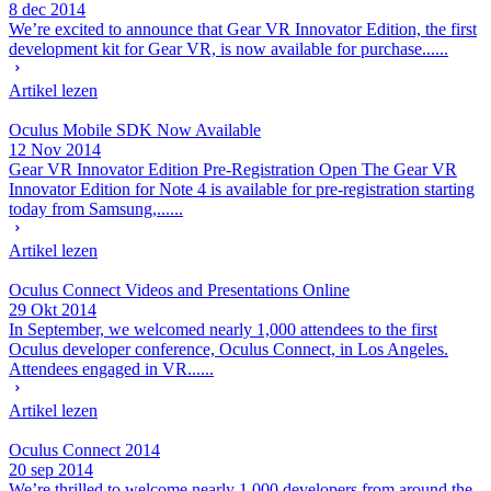
8 dec 2014
We’re excited to announce that Gear VR Innovator Edition, the first
development kit for Gear VR, is now available for purchase......
Artikel lezen
Oculus Mobile SDK Now Available
12 Nov 2014
Gear VR Innovator Edition Pre-Registration Open The Gear VR
Innovator Edition for Note 4 is available for pre-registration starting
today from Samsung,......
Artikel lezen
Oculus Connect Videos and Presentations Online
29 Okt 2014
In September, we welcomed nearly 1,000 attendees to the first
Oculus developer conference, Oculus Connect, in Los Angeles.
Attendees engaged in VR......
Artikel lezen
Oculus Connect 2014
20 sep 2014
We’re thrilled to welcome nearly 1,000 developers from around the