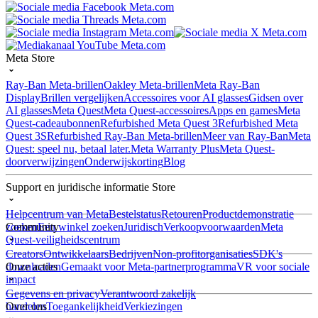
Meta Store
Ray-Ban Meta-brillen
Oakley Meta-brillen
Meta Ray-Ban
Display
Brillen vergelijken
Accessoires voor AI glasses
Gidsen over
AI glasses
Meta Quest
Meta Quest-accessoires
Apps en games
Meta
Quest-cadeaubonnen
Refurbished Meta Quest 3
Refurbished Meta
Quest 3S
Refurbished Ray-Ban Meta-brillen
Meer van Ray-Ban
Meta
Quest: speel nu, betaal later.
Meta Warranty Plus
Meta Quest-
doorverwijzingen
Onderwijskorting
Blog
Support en juridische informatie Store
Helpcentrum van Meta
Bestelstatus
Retouren
Productdemonstratie
zoeken
Community
Een winkel zoeken
Juridisch
Verkoopvoorwaarden
Meta
Quest-veiligheidscentrum
Creators
Ontwikkelaars
Bedrijven
Non-profitorganisaties
SDK's
downloaden
Onze acties
Gemaakt voor Meta-partnerprogramma
VR voor sociale
impact
Gegevens en privacy
Verantwoord zakelijk
handelen
Over ons
Toegankelijkheid
Verkiezingen